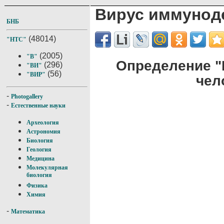
Вирус иммунод
БНБ
(48014)
"НТС"
(2005)
"В"
Определение 
(296)
"ВИ"
(56)
"ВИР"
чел
-
Photogallery
-
Естественные науки
Археология
Астрономия
Биология
Геология
Медицина
Молекулярная
биология
Физика
Химия
-
Математика