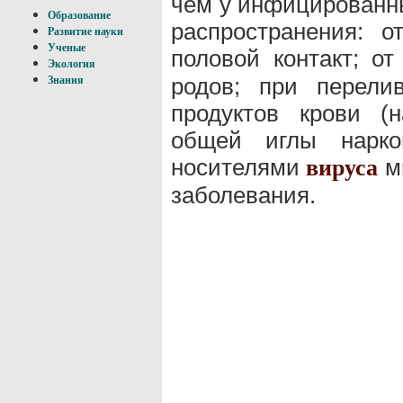
чем у инфицированны
Образование
распространения: о
Развитие науки
Ученые
половой контакт; о
Экология
родов; при перели
Знания
продуктов крови (
общей иглы нарко
носителями
мн
вируса
заболевания.