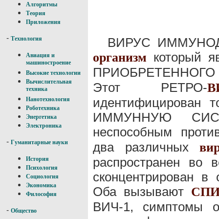
Алгоритмы
Теория
Приложения
-
ВИРУС ИММУНОД
Технология
который я
организм
Авиация и
машиностроение
ПРИОБРЕТЕННОГО
Высокие технологии
Вычислительная
Этот РЕТРО-
В
техника
идентифицирован то
Нанотехнология
Роботехника
ИММУННУЮ СИСТЕ
Энергетика
Электроника
неспособным проти
-
Гуманитарные науки
два различных
ви
распространен во 
История
Психология
сконцентрирован в
Социология
Экономика
Оба вызывают
СП
Философия
ВИЧ-1, симптомы о
-
Общество