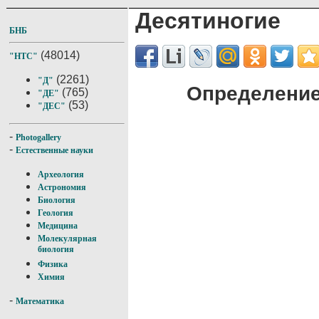
Десятиногие
БНБ
(48014)
"НТС"
(2261)
"Д"
Определение
(765)
"ДЕ"
(53)
"ДЕС"
-
Photogallery
-
Естественные науки
Археология
Астрономия
Биология
Геология
Медицина
Молекулярная
биология
Физика
Химия
-
Математика