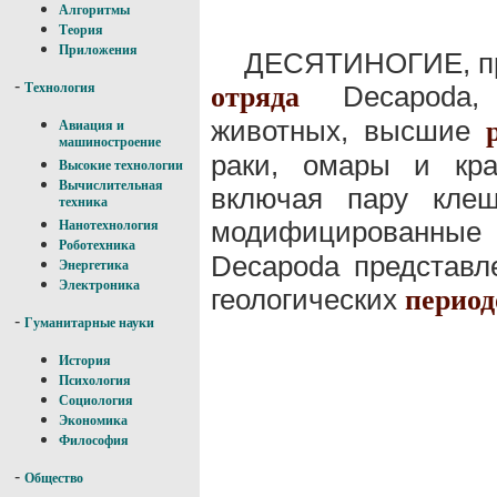
Алгоритмы
Теория
Приложения
ДЕСЯТИНОГИЕ, пре
-
Decapoda, 
Технология
отряда
животных, высшие
Авиация и
машиностроение
раки, омары и кра
Высокие технологии
Вычислительная
включая пару клеш
техника
модифицированные
Нанотехнология
Роботехника
Decapoda представл
Энергетика
Электроника
геологических
период
-
Гуманитарные науки
История
Психология
Социология
Экономика
Философия
-
Общество