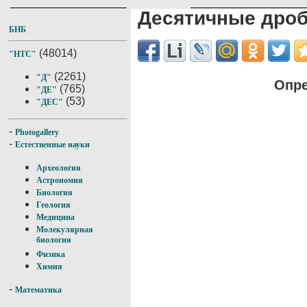
Десятичные дро
БНБ
(48014)
"НТС"
(2261)
"Д"
Опре
(765)
"ДЕ"
(53)
"ДЕС"
-
Photogallery
-
Естественные науки
Археология
Астрономия
Биология
Геология
Медицина
Молекулярная
биология
Физика
Химия
-
Математика