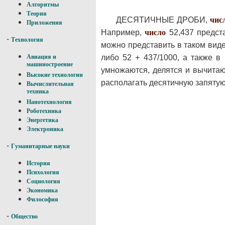
Алгоритмы
Теория
ДЕСЯТИЧНЫЕ ДРОБИ,
чис
Приложения
Например,
число
52,437 предст
-
Технология
можно представить в таком виде: 5
либо 52 + 437/1000, а также 
Авиация и
машиностроение
умножаются, делятся и вычитаю
Высокие технологии
располагать десятичную запятую
Вычислительная
техника
Нанотехнология
Роботехника
Энергетика
Электроника
-
Гуманитарные науки
История
Психология
Социология
Экономика
Философия
-
Общество