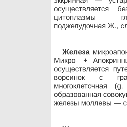
эккринная — устар
осуществляется б
цитоплазмы гла
поджелудочная Ж., с
Железа
микроапокр
Микро- + Апокринн
осуществляется пут
ворсинок с гр
многоклеточная (g.
образованная совоку
железы моллевы — с