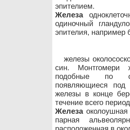
эпителием.
Железа
одноклеточн
одиночный гландул
эпителия, например 
железы околососков
син. Монтгомери
подобные по с
появляющиеся под 
железы в конце бе
течение всего период
Железа
околоушная (
парная альвеоляр
расположенная в око