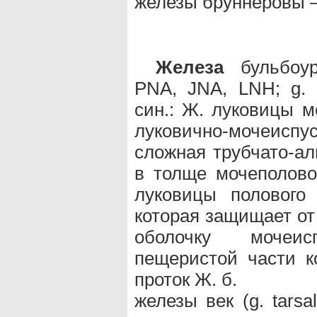
железы бруннеровы 
Железа
бульбоуре
PNA, JNA, LNH; g. b
син.: Ж. луковицы м
луковично-мочеисп
сложная трубчато-ал
в толще мочеполово
луковицы полового
которая защищает от
оболочку мочеис
пещеристой части к
проток Ж. б.
железы век (g. tars