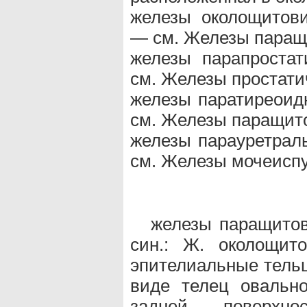
железы околощитовид
— см. Железы паращ
железы парапростати
см. Железы простати
железы паратиреоидн
см. Железы паращит
железы парауретраль
см. Железы мочеиспу
железы паращитови
син.: Ж. околощит
эпителиальные тельц
виде телец овальн
задней поверхно