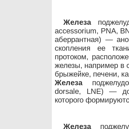
Железа
поджелуд
accessorium, PNA, B
аберрантная) — ано
скопления ее тка
протоком, располож
железы, например в с
брыжейке, печени, ка
Железа
поджелудоч
dorsale, LNE) — д
которого формируются
Железа
поджелуд