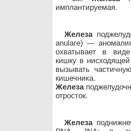
имплантируемая.
Железа
поджелудо
anulare) — аномалия
охватывает в виде
кишку в нисходящей 
вызывать частичну
кишечника.
Железа
поджелудочн
отросток.
Железа
поднижнеч