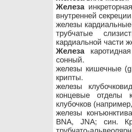
Железа
инкреторная 
внутренней секреции
железы кардиальные 
трубчатые слизи
кардиальной части ж
Железа
каротидная 
сонный.
железы кишечные (g.
крипты.
железы клубочкови
концевые отделы 
клубочков (например,
железы конъюнктивал
BNA, JNA; син. К
трубчато-альвеол