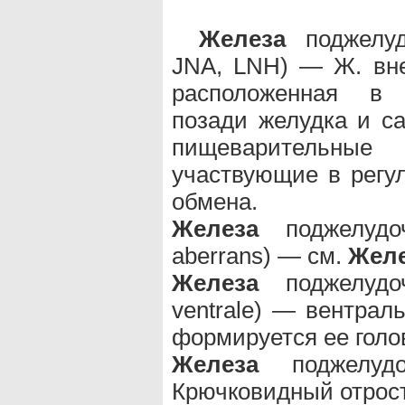
Железа
поджелуд
JNA, LNH) — Ж. вне
расположенная в 
позади желудка и са
пищеварительны
участвующие в регул
обмена.
Железа
поджелудоч
aberrans) — см.
Жел
Железа
поджелудоч
ventrale) — вентраль
формируется ее голо
Железа
поджелудо
Крючковидный отрост