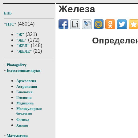
Железа
БНБ
(48014)
"НТС"
(321)
"Ж"
Определен
(172)
"ЖЕ"
(148)
"ЖЕЛ"
(21)
"ЖЕЛЕ"
-
Photogallery
-
Естественные науки
Археология
Астрономия
Биология
Геология
Медицина
Молекулярная
биология
Физика
Химия
-
Математика