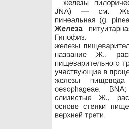
железы пилоричес
JNA) — см. Же
пинеальная (g. pine
Железа
питуитарная
Гипофиз.
железы пищеваритель
название Ж., рас
пищеварительного т
участвующие в проц
железы пищевода
oesophageae, BNA
слизистые Ж., рас
основе стенки пище
верхней трети.