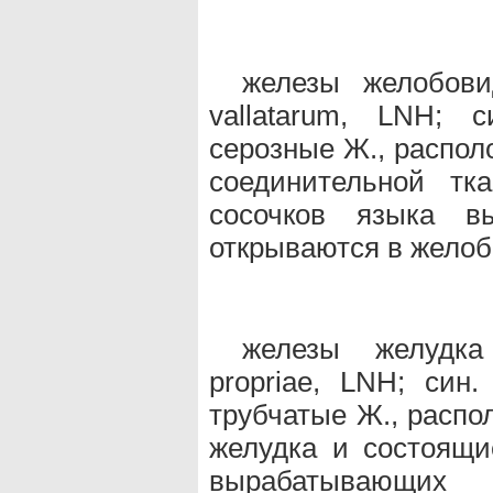
железы желобовид
vallatarum, LNH; 
серозные Ж., распол
соединительной тк
сосочков языка в
открываются в желоб
железы желудка 
propriae, LNH; си
трубчатые Ж., распо
желудка и состоящие
вырабатывающих