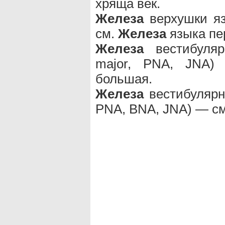
хряща век.
Железа
верхушки язы
см.
Железа
языка пе
Железа
вестибулярн
major, PNA, JNA
большая.
Железа
вестибулярна
PNA, BNA, JNA) — с