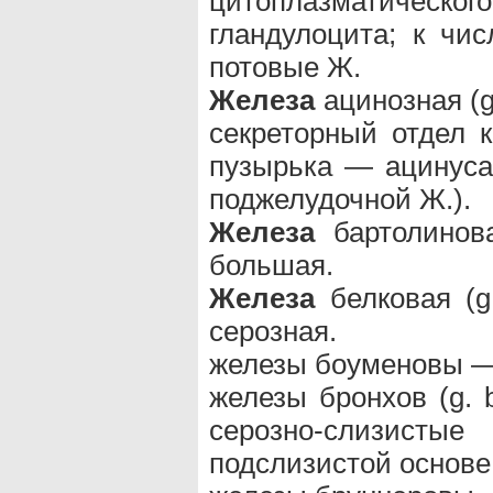
цитоплазматиче
гландулоцита; к чис
потовые Ж.
Железа
ацинозная (g
секреторный отдел 
пузырька — ацинуса 
поджелудочной Ж.).
Железа
бартолино
большая.
Железа
белковая (g
серозная.
железы боуменовы —
железы бронхов (g. 
серозно-слизист
подслизистой основе