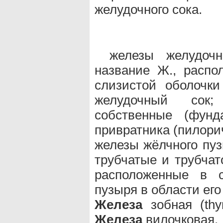
желудочного сока.
железы желудочн
название Ж., распо
слизистой оболочк
желудочный сок
собственные (фунд
привратника (пилори
железы жёлчного пузы
трубчатые и трубчат
расположенные в с
пузыря в области его
Железа
зобная (th
Железа
вилочковая.