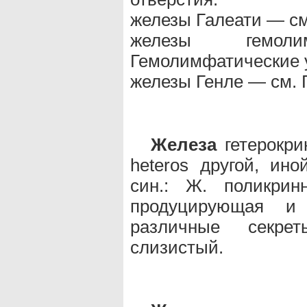
железы Галеати — см
железы гемол
Гемолимфатические 
железы Генле — см. 
Железа
гетерокрин
heteros другой, ино
син.: Ж. поликри
продуцирующая и
различные секре
слизистый.