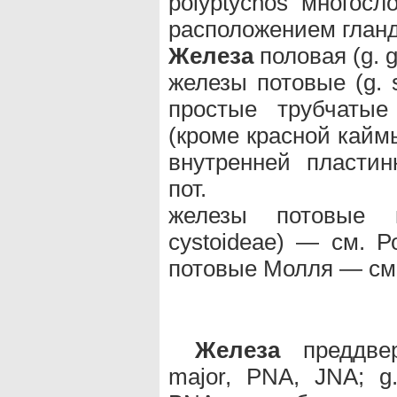
polyptychos многос
расположением гланд
Железа
половая (g. g
железы потовые (g. 
простые трубчатые
(кроме красной каймы
внутренней пластин
пот.
железы потовые ки
cystoideae) — см. 
потовые Молля — см
Железа
преддвери
major, PNA, JNA; g. v