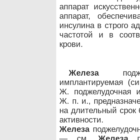
аппарат искусствен
аппарат, обеспечи
инсулина в строго а
частотой и в соот
крови.
Железа
поджел
имплантируемая (син
Ж. поджелудочная и
Ж. п. и., предназна
на длительный срок 
активности.
Железа
поджелудочн
— см.
Железа
по