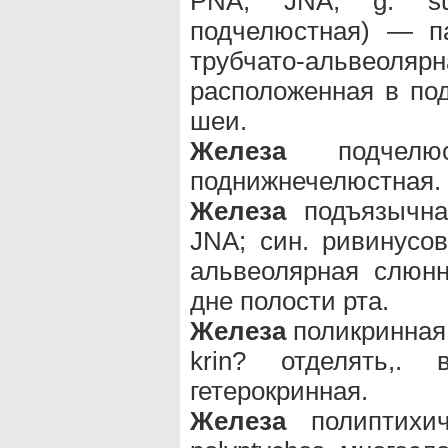
PNA, JNA; g. sub
подчелюстная) — п
трубчато-альвео
расположенная в по
шеи.
Железа
подчел
поднижнечелюстная.
Железа
подъязычная
JNA; син. ривинусо
альвеолярная слюнн
дне полости рта.
Железа
поликринная (
krin? отделять,
гетерокринная.
Железа
полиптихиче