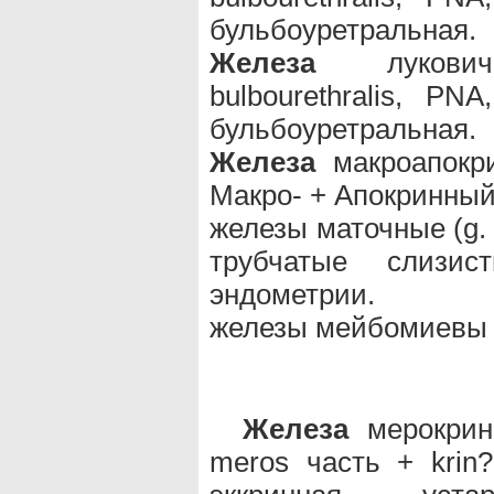
бульбоуретральная.
Железа
луковично
bulbourethralis, 
бульбоуретральная.
Железа
макроапокри
Макро- + Апокринны
железы маточные (g.
трубчатые слизи
эндометрии.
железы мейбомиевы 
Железа
мерокринн
meros часть + krin?