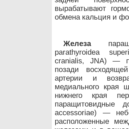
вырабатывают горм
обмена кальция и фо
Железа
паращи
parathyroidea supe
cranialis, JNA) — 
позади восходяще
артерии и возвра
медиального края 
нижнего края пер
паращитовидные до
accessoriae) — не
расположенные меж