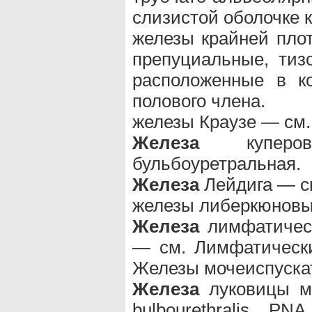
слизистой оболочке 
железы крайней плоти
препуциальные, ти
расположенные в к
полового члена.
железы Краузе — см
Железа
купер
бульбоуретральная.
Железа
Лейдига — см
железы либеркюновы
Железа
лимфатическа
— см. Лимфатическ
Железы мочеиспускат
Железа
луковицы мо
bulbourethralis, 