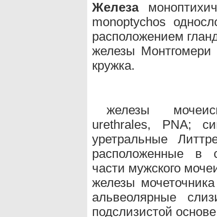
Железа
моноптихиче
monoptychos однос
расположением гланд
железы Монтгомери 
кружка.
железы мочеис
urethrales, PNA; с
уретральные Литтр
расположенные в с
части мужского моче
железы мочеточника 
альвеолярные слиз
подслизистой основе