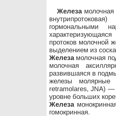
Железа
молочная 
внутрипротоковая)
гормональными на
характеризующая
протоков молочной ж
выделением из соска
Железа
молочная под
молочная аксилля
развившаяся в подм
железы молярные 
retramolares, JNA) 
уровне больших коре
Железа
монокринная
гомокринная.