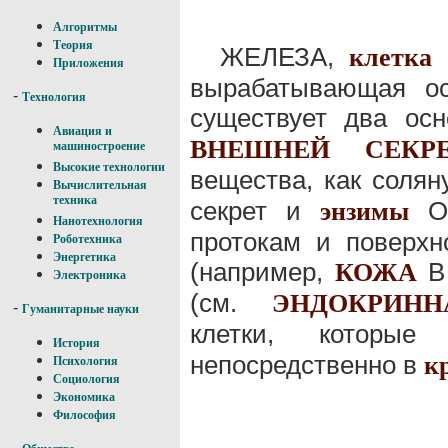
Алгоритмы
Теория
ЖЕЛЕЗА,
клетка
Приложения
вырабатывающая ос
-
Технология
существует два ос
Авиация и
ВНЕШНЕЙ СЕКР
машиностроение
Высокие технологии
вещества, как солян
Вычислительная
техника
секрет и
Он
энзимы
Нанотехнология
протокам и поверхн
Роботехника
Энергетика
(например,
В 
КОЖА
Электроника
(см.
ЭНДОКРИН
-
Гуманитарные науки
клетки, которы
История
непосредственно в
к
Психология
Социология
Экономика
Философия
-