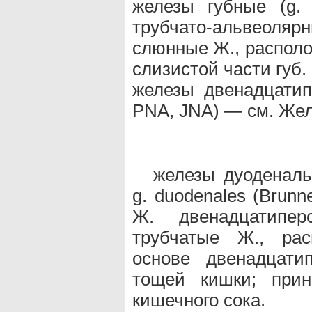
железы губные (g.
трубчато-альвео
слюнные Ж., располо
слизистой части губ.
железы двенадцатипе
PNA, JNA) — см. Же
железы дуоденаль
g. duodenales (Brunn
Ж. двенадцатипе
трубчатые Ж., рас
основе двенадцати
тощей кишки; прин
кишечного сока.