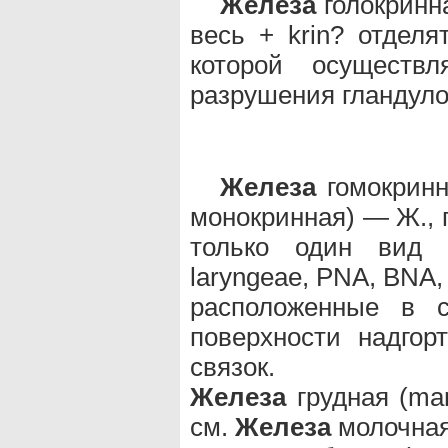
Железа
голокринная
весь + krin? отделя
которой осуществл
разрушения гландуло
Железа
гомокринна
монокринная) — Ж.,
только один вид с
laryngeae, PNA, BNA
расположенные в с
поверхности надгор
связок.
Железа
грудная (ma
см.
Железа
молочная