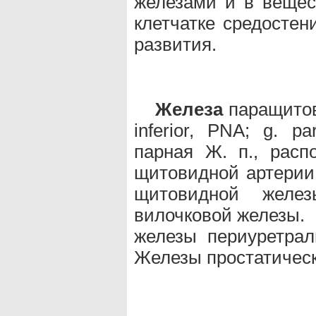
железами и в вещес
клетчатке средостен
развития.
Железа
паращитови
inferior, PNA; g. p
парная Ж. п., расп
щитовидной артерии 
щитовидной желе
вилочковой железы.
железы периуретраль
Железы простатичес