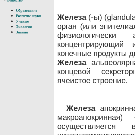
Общество
Образование
Железа
(-ы) (glandul
Развитие науки
Ученые
орган (или эпителиа
Экология
Знания
физиологически
концентрирующий 
конечные продукты 
Железа
альвеолярна
концевой секрето
ячеистое строение.
Железа
апокринна
макроапокринная
осуществляется 