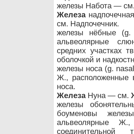
железы Набота — см.
Железа
надпочечная 
см. Надпочечник.
железы нёбные (g. 
альвеолярные слю
средних участках т
оболочкой и надкост
железы носа (g. nas
Ж., расположенные 
носа.
Железа
Нуна — см.
железы обонятельны
боуменовы желез
альвеолярные Ж.
соединительной 