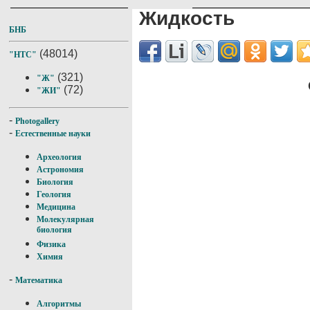
Жидкость
БНБ
(48014)
"НТС"
(321)
"Ж"
(72)
"ЖИ"
-
Photogallery
-
Естественные науки
Археология
Астрономия
Биология
Геология
Медицина
Молекулярная
биология
Физика
Химия
-
Математика
Алгоритмы