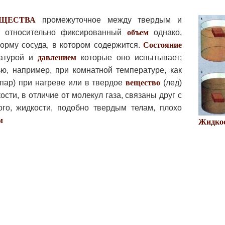
ВЕЩЕСТВА
промежуточное между твердым и
т относительно фиксированный
объем
однако,
орму сосуда, в котором содержится.
Состояние
ратурой и
давлением
которые оно испытывает;
, например, при комнатной температуре, как
(пар) при нагреве или в твердое
вещество
(лед)
сти, в отличие от молекул газа, связаны друг с
ого, жидкости, подобно твердым телам, плохо
м
Жидко