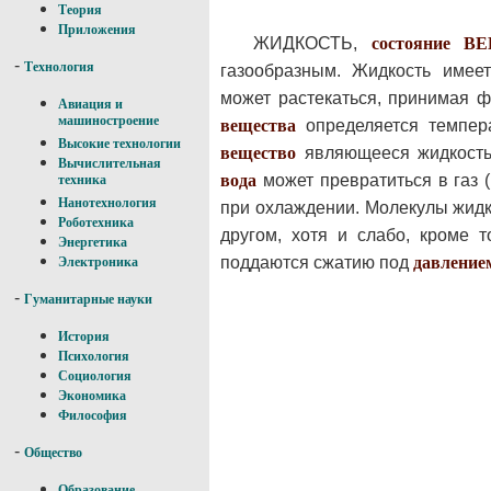
Теория
Приложения
ЖИДКОСТЬ,
состояние 
-
Технология
газообразным. Жидкость имее
может растекаться, принимая ф
Авиация и
машиностроение
вещества
определяется темпе
Высокие технологии
вещество
являющееся жидкостью
Вычислительная
вода
может превратиться в газ 
техника
Нанотехнология
при охлаждении. Молекулы жидко
Роботехника
другом, хотя и слабо, кроме т
Энергетика
поддаются сжатию под
давление
Электроника
-
Гуманитарные науки
История
Психология
Социология
Экономика
Философия
-
Общество
Образование