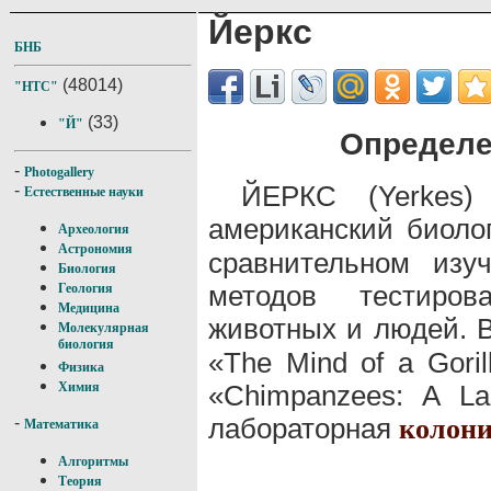
Йеркс
БНБ
(48014)
"НТС"
(33)
"Й"
Определе
-
Photogallery
ЙЕРКС (Yerkes) 
-
Естественные науки
американский биоло
Археология
Астрономия
сравнительном изу
Биология
методов тестиров
Геология
Медицина
животных и людей. 
Молекулярная
биология
«The Mind of a Gori
Физика
«Chimpanzees: A La
Химия
лабораторная
колон
-
Математика
Алгоритмы
Теория