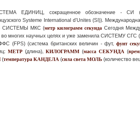
ЕМА ЕДИНИЦ, сокращенное обозначение - СИ (
зского Systeme International d'Unites (SI)). Международн
ве СИСТЕМЫ МКС (
метр
килограмм
секунда
Сегодня Межд
я во многих научных целях и уже заменила СИСТЕМУ СГС (
С (FPS) (система британских величин - фут,
фунт
секу
иц:
МЕТР
(длина),
КИЛОГРАММ
(
масса
СЕКУНДА
(
врем
Н
(
температура
КАНДЕЛА
(
сила
света
МОЛЬ
(количество ве