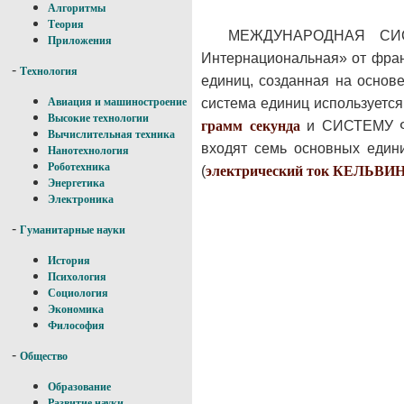
Алгоритмы
Теория
МЕЖДУНАРОДНАЯ СИСТ
Приложения
Интернациональная» от францу
-
Технология
единиц, созданная на осно
система единиц используетс
Авиация и машиностроение
Высокие технологии
грамм
секунда
и СИСТЕМУ ФФ
Вычислительная техника
входят семь основных един
Нанотехнология
Роботехника
(
электрический ток
КЕЛЬВИ
Энергетика
Электроника
-
Гуманитарные науки
История
Психология
Социология
Экономика
Философия
-
Общество
Образование
Развитие науки