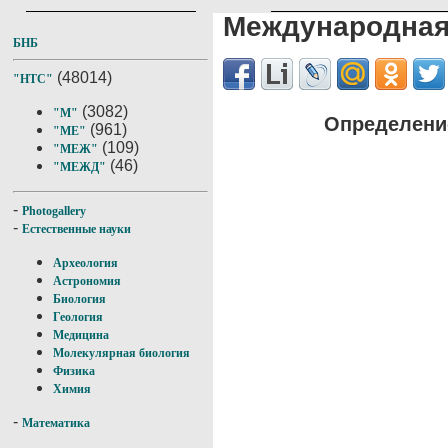
Международная
БНБ
(48014)
"НТС"
(3082)
"М"
Определени
(961)
"МЕ"
(109)
"МЕЖ"
(46)
"МЕЖД"
-
Photogallery
-
Естественные науки
Археология
Астрономия
Биология
Геология
Медицина
Молекулярная биология
Физика
Химия
-
Математика