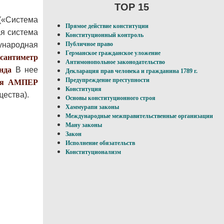
TOP 15
«Система
Прямое действие конституции
ая система
Конституционный контроль
ународная
Публичное право
Германское гражданское уложение
сантиметр
Антимонопольное законодательство
нда
В нее
Декларация прав человека и гражданина 1789 г.
Предупреждение преступности
я
АМПЕР
Конституция
щества).
Основы конституционного строя
Хаммурапи законы
Международные межправительственные организации
Ману законы
Закон
Исполнение обязательств
Конституционализм