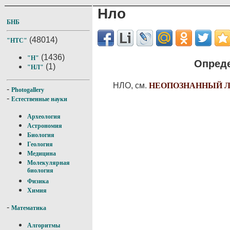
Нло
БНБ
(48014)
"НТС"
(1436)
"Н"
Опреде
(1)
"НЛ"
НЛО, см.
НЕОПОЗНАННЫЙ 
-
Photogallery
-
Естественные науки
Археология
Астрономия
Биология
Геология
Медицина
Молекулярная
биология
Физика
Химия
-
Математика
Алгоритмы