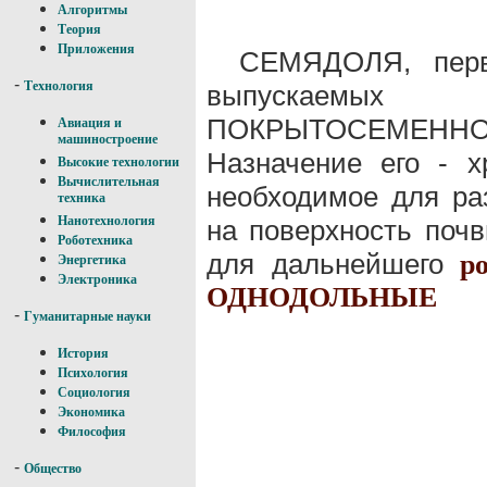
Алгоритмы
Теория
Приложения
СЕМЯДОЛЯ, пе
-
Технология
выпускаем
ПОКРЫТОСЕМЕНН
Авиация и
машиностроение
Назначение его - 
Высокие технологии
Вычислительная
необходимое для р
техника
Нанотехнология
на поверхность поч
Роботехника
для дальнейшего
р
Энергетика
Электроника
ОДНОДОЛЬНЫЕ
-
Гуманитарные науки
История
Психология
Социология
Экономика
Философия
-
Общество