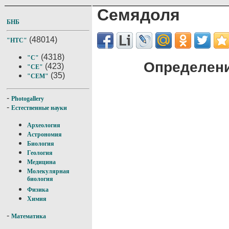
Семядоля
БНБ
(48014)
"НТС"
(4318)
"С"
Определени
(423)
"СЕ"
(35)
"СЕМ"
-
Photogallery
-
Естественные науки
Археология
Астрономия
Биология
Геология
Медицина
Молекулярная
биология
Физика
Химия
-
Математика