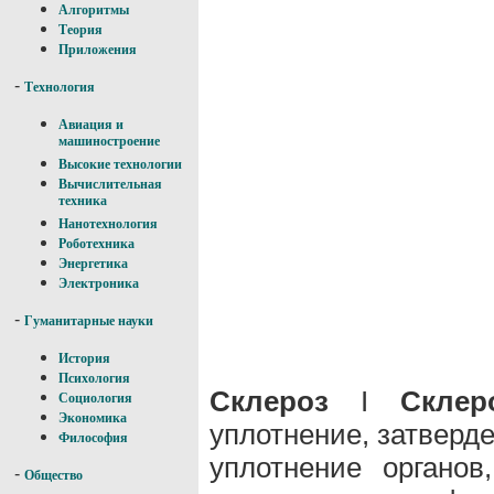
Алгоритмы
Теория
Приложения
-
Технология
Авиация и
машиностроение
Высокие технологии
Вычислительная
техника
Нанотехнология
Роботехника
Энергетика
Электроника
-
Гуманитарные науки
История
Психология
Склероз
I
Склер
Социология
Экономика
уплотнение, затверд
Философия
уплотнение органов
-
Общество