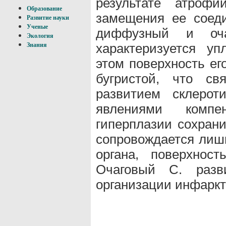
результате атроф
Образование
замещения ее соед
Развитие науки
Ученые
диффузный и оч
Экология
характеризуется уп
Знания
этом поверхность ег
бугристой, что св
развитием склерот
явлениями компе
гиперплазии сохран
сопровождается лиш
органа, поверхност
Очаговый С. разв
организации инфаркто