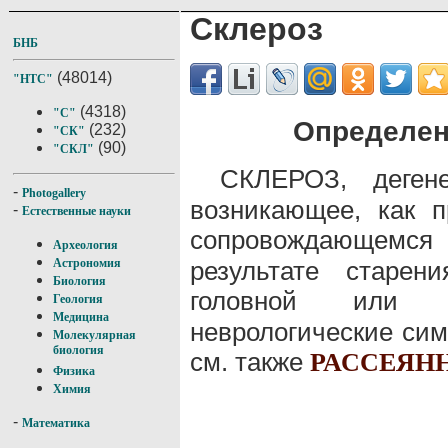
Склероз
БНБ
(48014)
"НТС"
(4318)
"С"
Определен
(232)
"СК"
(90)
"СКЛ"
СКЛЕРОЗ, деген
-
Photogallery
возникающее, как п
-
Естественные науки
сопровождающем
Археология
результате старен
Астрономия
Биология
головной ил
Геология
Медицина
неврологические сим
Молекулярная
биология
см. также
РАССЕЯН
Физика
Химия
-
Математика