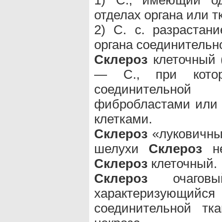
1) С., имеющий од
отделах органа или т
2) С. с. разрастан
органа соединительн
Склероз
клеточный (s
— С., при котор
соединительно
фибробластами или
клетками.
Склероз
«луковичны
шелухи
Склероз
не
Склероз
клеточный.
Склероз
очаговы
характеризующи
соединительной тк