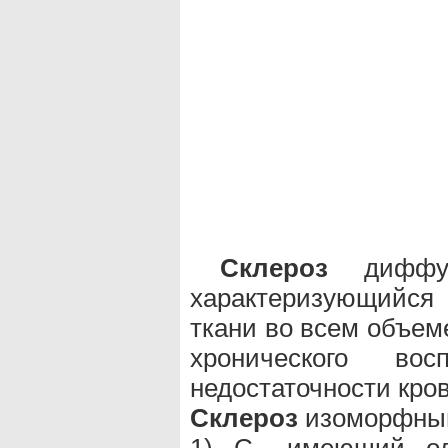
Склероз
диффуз
характеризующийся 
ткани во всем объем
хронического во
недостаточности кро
Склероз
изоморфный 