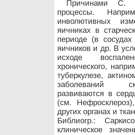
Причинами С. 
процессы. Напри
инволютивных изм
яичниках в старчес
периоде (в сосудах
яичников и др. В усл
исходе воспале
хронического, напр
туберкулезе, актино
заболеваний ск
развиваются в сердц
(см. Нефросклероз),
других органах и ткан
Библиогр.: Сарки
клиническое значе