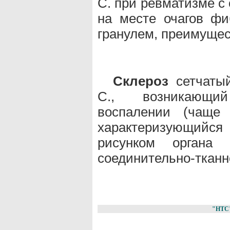
С. при ревматизме с
на месте очагов фи
гранулем, преимущес
Склероз
сетчатый
С., возникающи
воспалении (чаще 
характеризующий
рисунком органа 
соединительно-тканно
"НТС