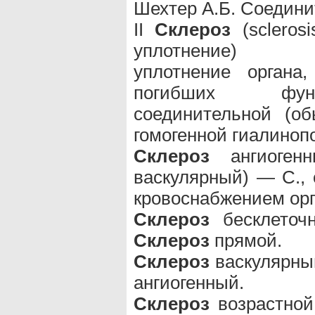
Шехтер А.Б. Соединит
II
Склероз
(sclerosi
уплотнение)
уплотнение органа
погибших функ
соединительной (о
гомогенной гиалиноп
Склероз
ангиогенн
васкулярный) — С.,
кровоснабжением орг
Склероз
бесклеточн
Склероз
прямой.
Склероз
васкулярный 
ангиогенный.
Склероз
возрастной 