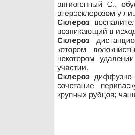
ангиогенный С., об
атеросклерозом у лиц
Склероз
воспалитель
возникающий в исход
Склероз
дистанцио
котором волокнист
некотором удалени
участии.
Склероз
диффузно-оч
сочетание перивас
крупных рубцов; чащ