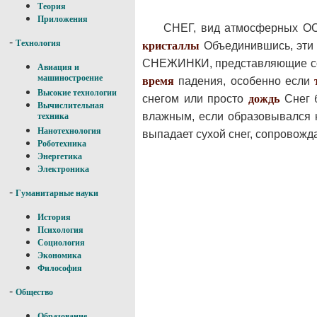
Теория
Приложения
СНЕГ, вид атмосферных ОС
-
Технология
кристаллы
Объединившись, эт
СНЕЖИНКИ, представляющие собо
Авиация и
машиностроение
время
падения, особенно если
Высокие технологии
снегом или просто
дождь
Снег б
Вычислительная
влажным, если образовывался
техника
Нанотехнология
выпадает сухой снег, сопровож
Роботехника
Энергетика
Электроника
-
Гуманитарные науки
История
Психология
Социология
Экономика
Философия
-
Общество
Образование