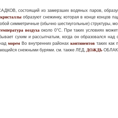
АДКОВ, состоящий из замерзших водяных паров, образ
и
кристаллы
образуют снежинку, которая в конце концов па
й симметричные (обычно шестиугольные) структуры, мог
температура
воздуха
около 0°С. При таких условиях може
ывает сухим и рассыпчатым, когда он образовался над 
 над
морем
Во внутренних районах
континентов
таких как 
дающийся снежными бурями. см. также ЛЕД,
ДОЖДЬ
ОБЛАК