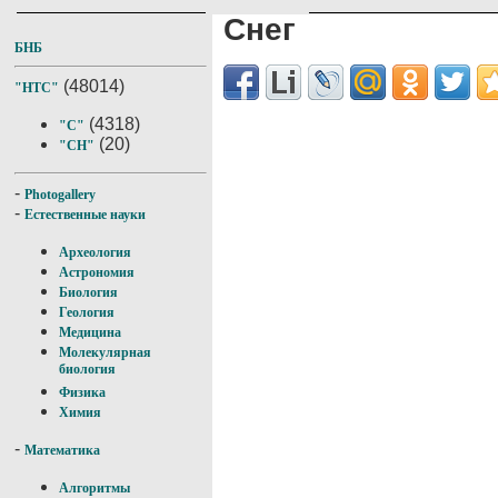
Снег
БНБ
(48014)
"НТС"
(4318)
"С"
(20)
"СН"
-
Photogallery
-
Естественные науки
Археология
Астрономия
Биология
Геология
Медицина
Молекулярная
биология
Физика
Химия
-
Математика
Алгоритмы