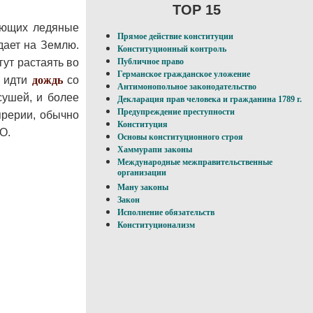
TOP 15
ующих ледяные
Прямое действие конституции
дает на Землю.
Конституционный контроль
ут растаять во
Публичное право
Германское гражданское уложение
т идти
дождь
со
Антимонопольное законодательство
сушей, и более
Декларация прав человека и гражданина 1789 г.
Предупреждение преступности
прерии, обычно
Конституция
О.
Основы конституционного строя
Хаммурапи законы
Международные межправительственные
организации
Ману законы
Закон
Исполнение обязательств
Конституционализм