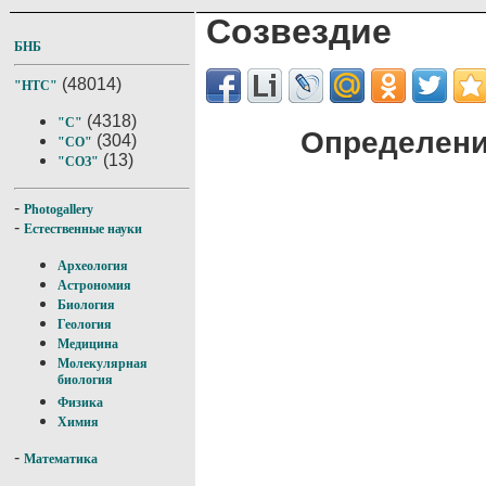
Созвездие
БНБ
(48014)
"НТС"
(4318)
"С"
Определени
(304)
"СО"
(13)
"СОЗ"
-
Photogallery
-
Естественные науки
Археология
Астрономия
Биология
Геология
Медицина
Молекулярная
биология
Физика
Химия
-
Математика