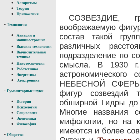
Алгоритмы
Теория
Приложения
СОЗВЕЗДИЕ, гр
-
воображаемую фигуру
Технология
состав такой груп
Авиация и
машиностроение
различных рассто
Высокие технологии
Вычислительная
подразделение по с
техника
смысла. В 1930 г.
Нанотехнология
Роботехника
астрономического
Энергетика
Электроника
НЕБЕСНОЙ СФЕРЫ 
-
фигур созвездий 
Гуманитарные науки
обширной Гидры до к
История
Психология
Многие названия с
Социология
Экономика
мифологии, но на 
Философия
имеются и более сов
-
Общество
Октант и
с