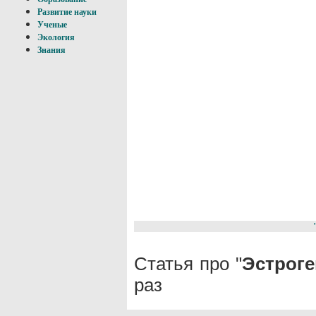
Развитие науки
Ученые
Экология
Знания
Статья про "
Эстроге
раз