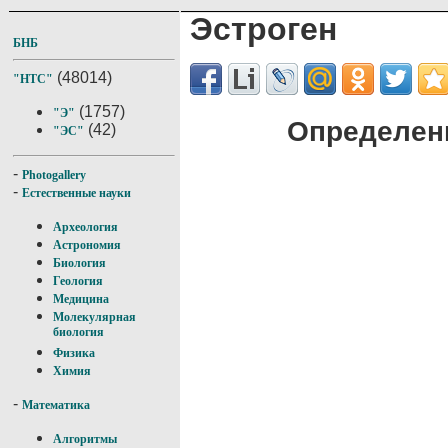
Эстроген
БНБ
(48014)
"НТС"
(1757)
"Э"
Определени
(42)
"ЭС"
-
Photogallery
-
Естественные науки
Археология
Астрономия
Биология
Геология
Медицина
Молекулярная
биология
Физика
Химия
-
Математика
Алгоритмы