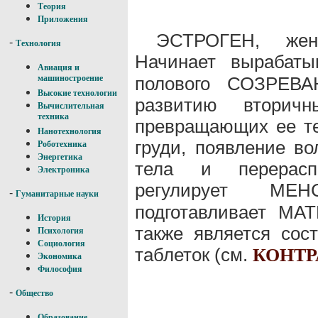
Теория
Приложения
ЭСТРОГЕН, же
-
Технология
Начинает вырабат
Авиация и
полового СОЗРЕВА
машиностроение
Высокие технологии
развитию вторичн
Вычислительная
техника
превращающих ее те
Нанотехнология
груди, появление во
Роботехника
Энергетика
тела и перерасп
Электроника
регулирует М
-
Гуманитарные науки
подготавливает МАТ
История
также является сос
Психология
Социология
таблеток (см.
КОНТ
Экономика
Философия
-
Общество
Образование