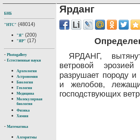
Ярданг
БНБ
(48014)
"НТС"
(200)
"Я"
Определен
(17)
"ЯР"
ЯРДАНГ, вытяну
-
Photogallery
-
Естественные науки
ветровой эрозие
Археология
разрушает породу и 
Астрономия
и желобов, лежащи
Биология
Геология
господствующих ветр
Медицина
Молекулярная
биология
Физика
Химия
-
Математика
Алгоритмы