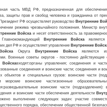
ная часть МВД РФ, предназначенная для обеспечения
тва, защиты прав и свобод человека и гражданина от пре
 Президент РФ осуществляет руководство
Внутренние Вой
печении режима чрезвычайного положения. Министр вну
тренние Войска
и несет ответственность за правомерно
. Главнокомандующий
Внутренние Войска
является 
них дел РФ и осуществляет управление
Внутренние Войск
Войска
Округа
Внутренние Войска
являются их
ми. Военные советы округов - постоянно действующие
 Войска
входят:органы управления; соединения и част
зованные соединения и воинские части; соединения и вои
х объектов и специальных грузов: воинские части (под
и морские воинские части:военные образовательн
я:разведывательные воинские части (подразделения): 
ждения и воинские части обеспечения деятельности
Внут
жено выполнение следующих задач: участие совмест
щественного порядка, обеспечении общественной безопас