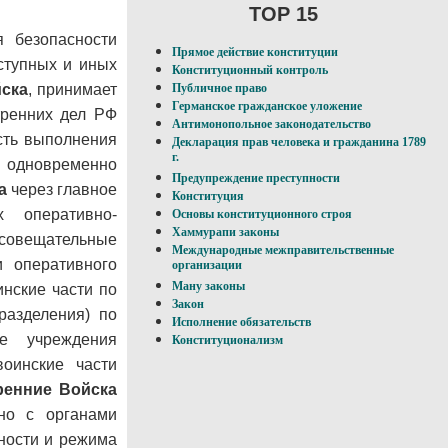
TOP 15
 безопасности
Прямое действие конституции
ступных и иных
Конституционный контроль
ска
, принимает
Публичное право
Германское гражданское уложение
тренних дел РФ
Антимонопольное законодательство
сть выполнения
Декларация прав человека и гражданина 1789
г.
одновременно
Предупреждение преступности
а
через главное
Конституция
 оперативно-
Основы конституционного строя
Хаммурапи законы
 совещательные
Международные межправительственные
и оперативного
организации
Ману законы
нские части по
Закон
разделения) по
Исполнение обязательств
ые учреждения
Конституционализм
воинские части
ренние Войска
но с органами
ности и режима