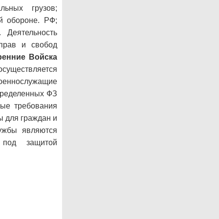
льных грузов;
й обороне. РФ;
 Деятельность
прав и свобод
ренние Войска
осуществляется
Военнослужащие
пределенных ФЗ
ные требования
ы для граждан и
ужбы являются
 под защитой