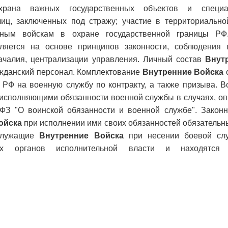
храна важных государственных объектов и специа
иц, заключенных под стражу; участие в территориально
чным войскам в охране государственной границы РФ.
яется на основе принципов законности, соблюдения 
ачалия, централизации управления. Личный состав
Внут
жданский персонал. Комплектование
Внутренние Войска
 РФ на военную службу по контракту, а также призыва. 
исполняющими обязанности военной службы в случаях, о
ФЗ "О воинской обязанности и военной службе". Закон
ойска
при исполнении ими своих обязанностей обязательн
ослужащие
Внутренние Войска
при несении боевой сл
ных органов исполнительной власти и находятся