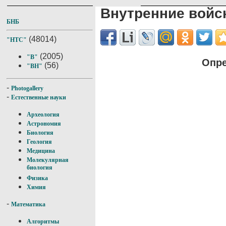
Внутренние войс
БНБ
(48014)
"НТС"
(2005)
"В"
Опре
(56)
"ВН"
-
Photogallery
-
Естественные науки
Археология
Астрономия
Биология
Геология
Медицина
Молекулярная
биология
Физика
Химия
-
Математика
Алгоритмы