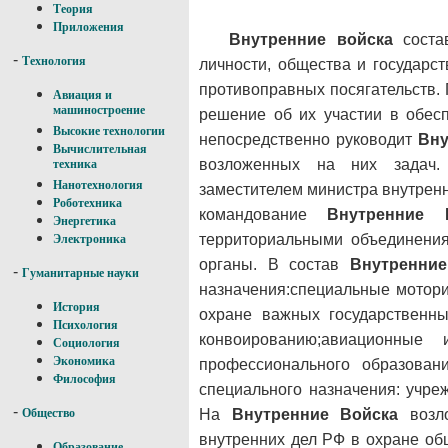
Теория
Приложения
Внутренние войска
состав
-
Технология
личности, общества и государс
противоправных посягательств.
Авиация и
машиностроение
решение об их участии в обес
Высокие технологии
непосредственно руководит
Вну
Вычислительная
возложенных на них задач
техника
Нанотехнология
заместителем министра внутрен
Роботехника
командование
Внутренние 
Энергетика
территориальными объединения
Электроника
органы. В состав
Внутренние
-
Гуманитарные науки
назначения:специальные мотори
История
охране важных государственны
Психология
конвоированию;авиационные 
Социология
Экономика
профессионального образовани
Философия
специального назначения: учре
-
На
Внутренние Войска
возло
Общество
внутренних дел РФ в охране об
Образование