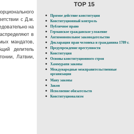
TOP 15
рционального
Прямое действие конституции
ветствии с Д.м.
Конституционный контроль
едовательно на
Публичное право
Германское гражданское уложение
распределяют в
Антимонопольное законодательство
емых мандатов,
Декларация прав человека и гражданина 1789 г.
Предупреждение преступности
бщий делитель
Конституция
тонии, Латвии,
Основы конституционного строя
Хаммурапи законы
Международные межправительственные
организации
Ману законы
Закон
Исполнение обязательств
Конституционализм