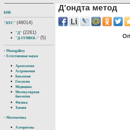
Д'ондта метод
БНБ
(48014)
"НТС"
(2261)
"Д"
Оп
(5)
"Д-SYMBOL-"
-
Photogallery
-
Естественные науки
Археология
Астрономия
Биология
Геология
Медицина
Молекулярная
биология
Физика
Химия
-
Математика
Алгоритмы