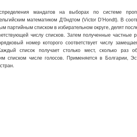
пределения мандатов на выборах по системе пропо
ельгийским математиком Д'0ндтом (Victor D'Hondt). В соот
ым партийным списком в избирательном округе, делят посл
оответствующей числу списков. Затем полученные частные 
орядковый номер которого соответствует числу замеща
аждый список получает столько мест, сколько раз о
им списком числе голосов. Применяется в Болгарии, Эс
стран.