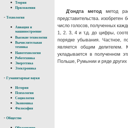
Теория
Приложения
Д'ондта метод
метод рас
-
Технология
представительства. изобретен б
число голосов, полученных кажд
Авиация и
машиностроение
1, 2. 3, 4 и т.д. до цифры, с
Высокие технологии
порядке убывания. Частное, п
Вычислительная
является общим делителем. К
техника
Нанотехнология
укладывается в полученном эт
Роботехника
Польше, Румынии и ряде других 
Энергетика
Электроника
-
Гуманитарные науки
История
Психология
Социология
Экономика
Философия
-
Общество
Образование