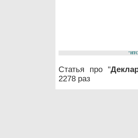
"НТС
Статья про "
Декла
2278 раз