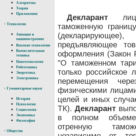
Алгоритмы
Теория
Приложения
Декларант
лицо
-
таможенную границ
Технология
(декларирующе
Авиация и
машиностроение
предъявляющее тов
Высокие технологии
Вычислительная
оформления (Закон Р
техника
"О таможенном тар
Нанотехнология
Роботехника
только российское 
Энергетика
Электроника
перемещения чер
-
физическими лицами
Гуманитарные науки
целей и иных случае
История
Психология
ТК).
Декларант
выпо
Социология
в полном объеме 
Экономика
Философия
отренную таможе
-
Общество
независимо от то