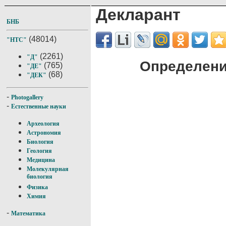
Декларант
БНБ
(48014)
"НТС"
(2261)
"Д"
Определени
(765)
"ДЕ"
(68)
"ДЕК"
-
Photogallery
-
Естественные науки
Археология
Астрономия
Биология
Геология
Медицина
Молекулярная
биология
Физика
Химия
-
Математика