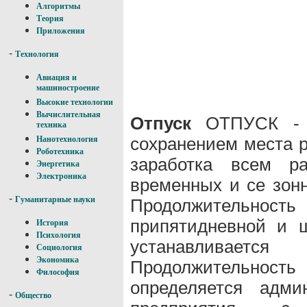
Алгоритмы
Теория
Приложения
-
Технология
Авиация и
машиностроение
Высокие технологии
Вычислительная
Отпуск
ОТПУСК - п
техника
сохранением места р
Нанотехнология
Роботехника
заработка всем р
Энергетика
Электроника
временных и се зон
-
Гуманитарные науки
Продолжительно
припятидневной и 
История
Психология
устанавливаетс
Социология
Экономика
Продолжительнос
Философия
определяется адми
-
Общество