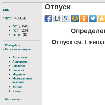
Отпуск
БНБ
(48014)
"НТС"
(1846)
"О"
Определен
(234)
"ОТ"
(6)
"ОТП"
Отпуск
см. Ежегод
-
Photogallery
-
Естественные науки
Археология
Астрономия
Биология
Геология
Медицина
Молекулярная
биология
Физика
Химия
-
Математика