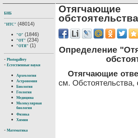
Отягчающие
БНБ
обстоятельств
(48014)
"НТС"
(1846)
"О"
(234)
"ОТ"
(1)
"ОТЯ"
Определение "От
обстоя
-
Photogallery
-
Естественные науки
Отягчающие отве
Археология
см. Обстоятельства,
Астрономия
Биология
Геология
Медицина
Молекулярная
биология
Физика
Химия
-
Математика