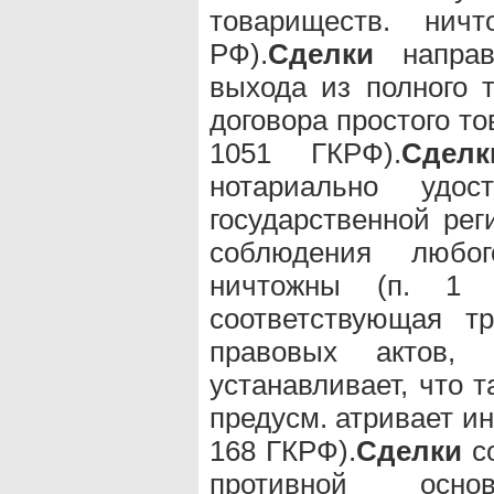
товариществ. ни
РФ).
Сделки
направ
выхода из полного 
договора простого то
1051 ГКРФ).
Сделк
нотариально удос
государственной рег
соблюдения любо
ничтожны (п. 1 
соответствующая т
правовых актов,
устанавливает, что 
предусм. атривает и
168 ГКРФ).
Сделки
со
противной осн