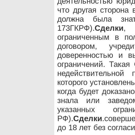
деятельностью юриди
что другая сторона
должна была знат
173ГКРФ).
Сделки
,
ограниченным в по
договором, учред
доверенностью и в
ограничений. Такая
недействительной 
которого установлен
когда будет доказано
знала или завед
указанных огр
РФ).
Сделки
.соверш
до 18 лет без соглас