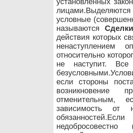
установленных зако
лицами.Выделяют
условные (совершен
называются
Сделк
действия которых св
ненаступлением оп
относительно которо
не наступит. В
безусловными.Услов
если стороны пост
возникновение 
отменительным, 
зависимость от 
обязанностей.Ес
недобросовестно в