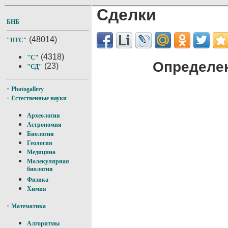
Сделки
БНБ
(48014)
"НТС"
(4318)
"С"
Определен
(23)
"СД"
-
Photogallery
-
Естественные науки
Археология
Астрономия
Биология
Геология
Медицина
Молекулярная
биология
Физика
Химия
-
Математика
Алгоритмы