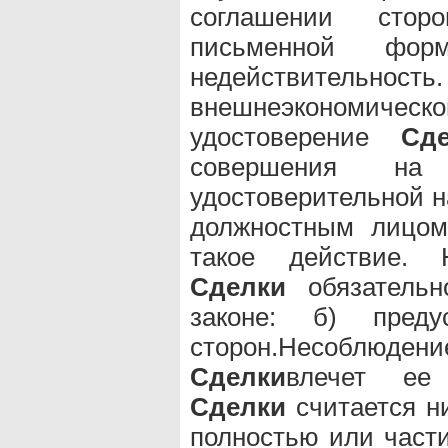
соглашении стор
письменной ф
недействительност
внешнеэкономи
удостоверение
Сд
совершения 
удостоверительной н
должностным лицом
такое действие. Н
Сделки
обязательн
законе: б) преду
сторон.Несоблюд
Сделки
влечет ее 
Сделки
считается ни
полностью или част