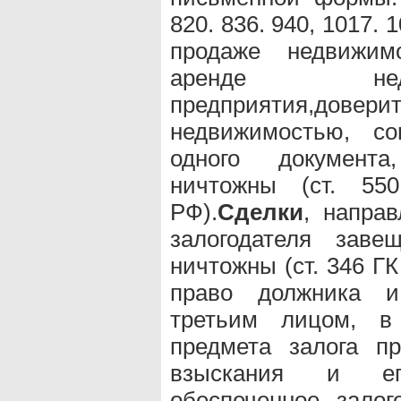
820. 836. 940, 1017.
продаже недвижимо
аренде нед
предприятия,до
недвижимостью, со
одного документа
ничтожны (ст. 55
РФ).
Сделки
, напра
залогодателя заве
ничтожны (ст. 346 ГК
право должника и 
третьим лицом, 
предмета залога п
взыскания и ег
обеспеченное залог