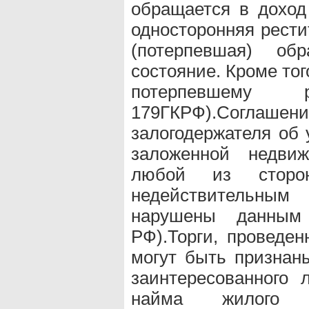
обращается в доход
односторонняя рестит
(потерпевшая) об
состояние. Кроме то
потерпевшему
179ГКРФ).Согл
залогодержателя об 
заложенной недви
любой из сторо
недействительным
нарушены данным
РФ).Торги, проведе
могут быть признан
заинтересованного 
найма жилого п