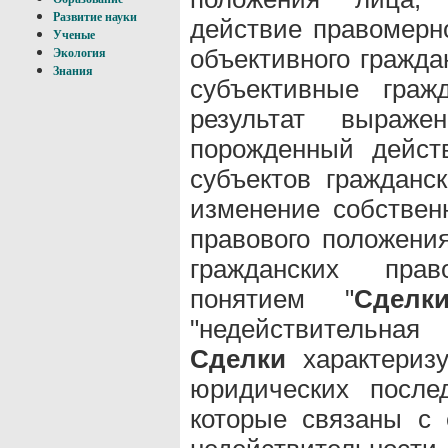
Развитие науки
действие правомерн
Ученые
объективного гражда
Экология
Знания
субъективные граж
результат выражен
порожденный дейст
субъектов гражданс
изменение собствен
правового положени
гражданских прав
понятием "
Сделк
"недействитель
Сделки
характеризу
юридических после
которые связаны с 