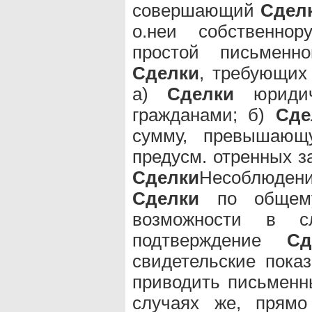
совершающий
Сдел
о.неи собственнор
простой письменн
Сделки
, требующих 
а)
Сделки
юридич
гражданами; б)
Сде
сумму, превышающ
предусм. отренных з
Сделки
Несоблюдени
Сделки
по общему
возможности в с
подтверждение
Сд
свидетельские пока
приводить письменны
случаях же, прямо