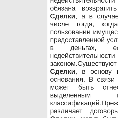
недействительност
обязана возвратит
Сделки
, а в случа
числе тогда, когд
пользовании имущес
предоставленной услу
в деньгах, е
недействительност
законом.Существую
Сделки
, в основу 
основания. В связи
может быть отне
выделенным
классификаций.Преж
различает догово