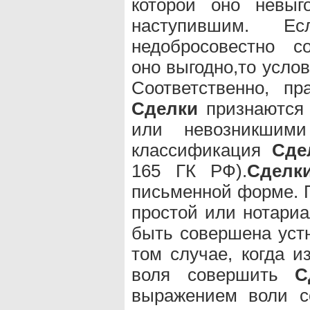
которой оно невыг
наступившим. Ес
недобросовестно со
оно выгодно,то усло
Соответственно, п
Сделки
признаются 
или невозникшими 
классификация
Сде
165 ГК РФ).
Сделк
письменной форме. 
простой или нотари
быть совершена устн
том случае, когда и
воля совершить
С
выражением воли 