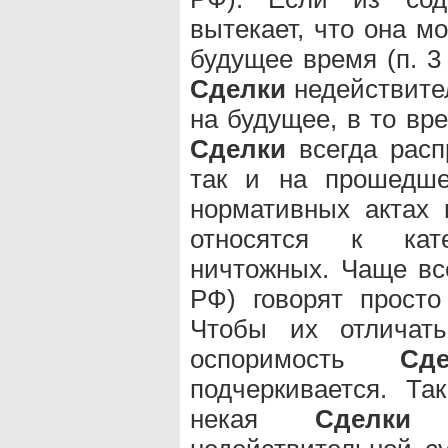
вытекает, что она м
будущее время (п. 3 
Сделки
недействител
на будущее, в то вр
Сделки
всегда расп
так и на прошедше
нормативных актах 
относятся к кате
ничтожных. Чаще все
РФ) говорят прост
Чтобы их отличать
оспоримость
Сде
подчеркивается. Та
некая
Сделки
м