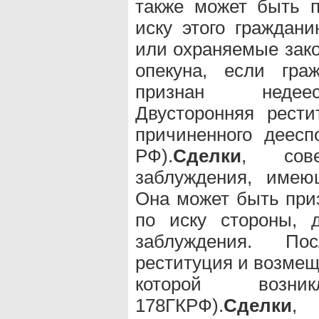
также может быть п
иску этого граждан
или охраняемые зак
опекуна, если гр
признан недеес
Двусторонняя рест
причиненного деесп
РФ).
Сделки
, сов
заблуждения, имею
Она может быть при
по иску стороны, 
заблуждения. По
реституция и возмещ
которой возни
178ГКРФ).
Сделки
, 