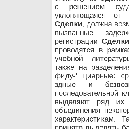
с решением суда
уклоняющаяся от г
Сделки
, должна воз
вызванные заде
регистрации
Сделк
проводятся в рамка
учебной литератур
также на разделен
фиду-' циарные: с
здные и безвозм
последовательной к
выделяют ряд их 
объединения некот
характеристикам. Т
принято выделять б