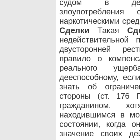
судом в деесп
злоупотребления
наркотическими сред
Сделки
Такая
Сд
недействительной 
двусторонней рес
правило о компенс
реального ущерба
дееспособному, есл
знать об ограниче
стороны (ст. 176 
гражданином, х
находившимся в мо
состоянии, когда 
значение своих де