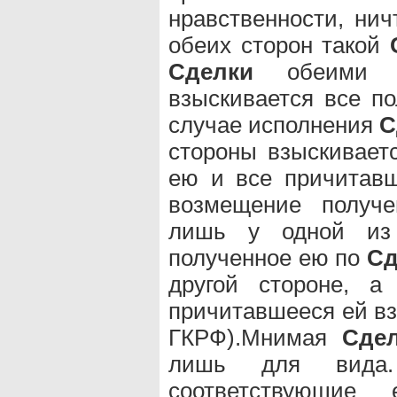
нравственности, ни
обеих сторон такой
Сделки
обеими с
взыскивается все п
случае исполнения
С
стороны взыскивает
ею и все причитавш
возмещение получе
лишь у одной из
полученное ею по
Сд
другой стороне, а
причитавшееся ей вз
ГКРФ).Мнимая
Сде
лишь для вида.
соответствующие 