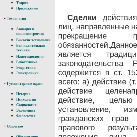
Теория
Приложения
Сделки
действия
-
Технология
лиц, направленные н
Авиация и
прекращение 
машиностроение
Высокие технологии
обязанностей.Д
Вычислительная
техника
является традиц
Нанотехнология
законодательств
Роботехника
Энергетика
содержится в ст. 15
Электроника
всего: а) действие (т
-
Гуманитарные науки
действие целенапр
История
действие, цель
Психология
Социология
установление, и
Экономика
гражданских прав 
Философия
правового резуль
-
Общество
положения лица,
Образование