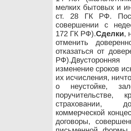
мелких бытовых и 
ст. 28 ГК РФ. Пос
совершении с неде
172 ГК РФ).
Сделки
,
отменить доверенн
отказаться от довер
РФ).Двустороння
изменение сроков ис
их исчисления, ничт
о неустойке, зал
поручительстве, к
страховании, до
коммерческой концес
договоры, соверше
письменной формы. 