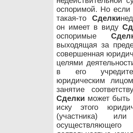
недействительной с
оспоримой. Но если 
такая-то
Сделки
нед
он имеет в виду
Сд
оспоримые
Сдел
выходящая за предел
совершенная юридич
целями деятельност
в его учредите
юридическим лицо
занятие соответст
Сделки
может быть 
иску этого юридич
(участника) или 
осуществляющего