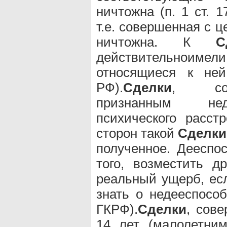
ничтожна (п. 1 ст. 
т.е. совершенная с 
ничтожна. К
С
действительноим
относящиеся к ней
РФ).
Сделки
, сов
признанным нед
психического расст
сторон такой
Сделки
полученное. Дееспос
того, возместить д
реальный ущерб, ес
знать о недееспособ
ГКРФ).
Сделки
, сов
14 лет (малолетним