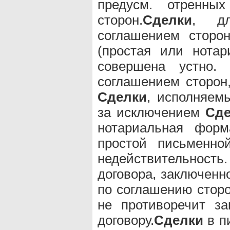
предусм. отренны
сторон.
Сделки
, дл
соглашением сторо
(простая или нота
совершена устно.
соглашением сторон,
Сделки
, исполняем
за исключением
Сде
нотариальная фор
простой письменно
недействительно
договора, заключенн
по соглашению сторо
не противоречит з
договору.
Сделки
в п