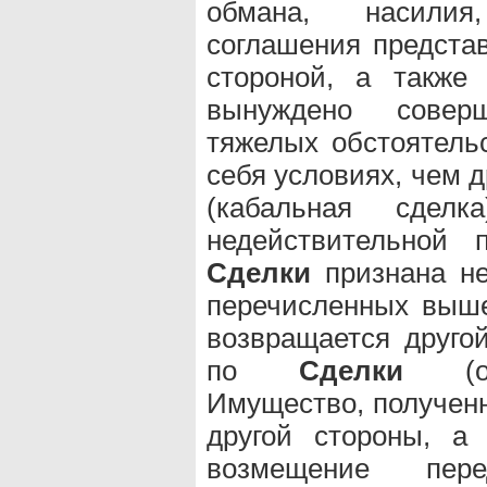
обмана, насилия
соглашения представ
стороной, а такж
вынуждено совер
тяжелых обстоятель
себя условиях, чем 
(кабальная сдел
недействительной 
Сделки
признана не
перечисленных выше
возвращается друго
по
Сделки
(одн
Имущество, получен
другой стороны, а
возмещение пере