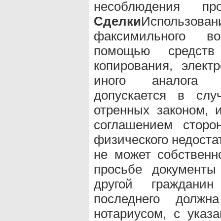
несоблюдения пр
Сделки
Использова
факсимильного в
помощью средств
копирования, элект
иного аналога с
допускается в слу
отренных законом,
соглашением сторо
физического недоста
не может собственно
просьбе документ
другой гражданин 
последнего должна
нотариусом, с указ