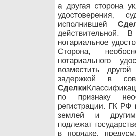
а другая сторона ук
удостоверения, 
исполнившей
Сде
действительной. 
нотариальное удост
Сторона, необос
нотариального уд
возместить другой
задержкой в сов
Сделки
Классифика
по признаку необ
регистрации. ГК РФ 
землей и другим
подлежат государств
в порядке, предус