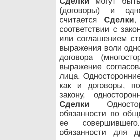
Сделки
могут быть
(договоры) и одно
считается
Сделки
,
соответствии с зак
или соглашением ст
выражения воли одно
договора (многост
выражение согласов
лица. Односторонни
как и договоры, по
закону, односторо
Сделки
Односто
обязанности по общ
ее совершившег
обязанности для д