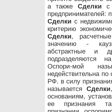
а также
Сделки
с 
предпринимателей: 
Сделки
с недвижим
критерию экономиче
Сделки
, расчетн
значению - кауз
абстрактные и д
подразделяются н
Оспори-мой на
недействительна по 
РФ. в силу признани
называется
Сделки
основаниям, устано
ее признания та
признании оспори