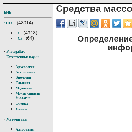
Средства масс
БНБ
(48014)
"НТС"
(4318)
"С"
Определение
(64)
"СР"
инфо
-
Photogallery
-
Естественные науки
Археология
Астрономия
Биология
Геология
Медицина
Молекулярная
биология
Физика
Химия
-
Математика
Алгоритмы