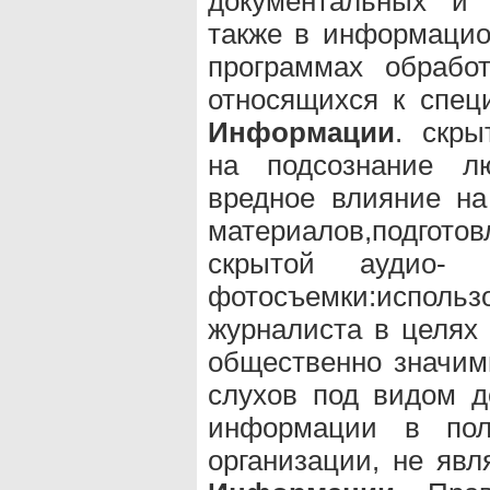
документальных и 
также в информаци
программах обрабо
относящихся к спе
Информации
. скры
на подсознание л
вредное влияние на
материалов,подгот
скрытой аудио- 
фотосъемки:исполь
журналиста в целях
общественно значим
слухов под видом д
информации в пол
организации, не я