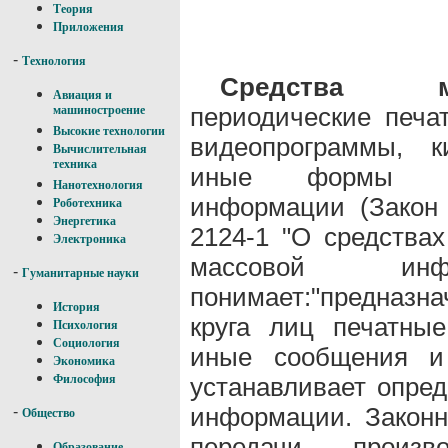
Теория
Приложения
-
Технология
Средства м
Авиация и
периодические печат
машиностроение
Высокие технологии
видеопрограммы, к
Вычислительная
техника
иные формы рас
Нанотехнология
информации (Закон
Роботехника
Энергетика
2124-1 "О средства
Электроника
массовой инфо
-
Гуманитарные науки
понимает:"предназн
История
круга лиц печатные
Психология
Социология
иные сообщения и 
Экономика
устанавливает опре
Философия
информации. Законн
-
Общество
передачи, произв
Образование