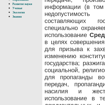
Развитие науки
информации (в том 
Ученые
недопустимость
Экология
Знания
составляющих го
специально охраняе
использование
Сред
в целях совершения
для призыва к захв
изменению конститу
государства; разжиг
социальной, религио
для пропаганды во
передач, пропаган
насилия и жесто
использование в те