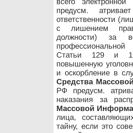
всего электронной
предусм. атривае
ответственности (ли
с лишением прав
должности) за во
профессиональной 
Статьи 129 и 1
повышенную уголовну
и оскорбление в сл
Средства Массово
РФ предусм. атрив
наказания за расп
Массовой Информ
лица, составляющи
тайну, если это сов