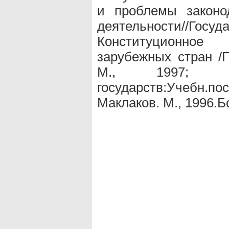
и проблемы законод
деятельности//Госу
Конституционное
зарубежных стран /П
М., 1997; Ко
государств:Учебн.по
Маклаков. М., 1996.Б