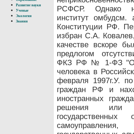
Развитие науки
РСФСР. Однако н
Ученые
институт омбудсм. 
Экология
Знания
Конституции РФ. Пер
избран С.А. Ковалев
качестве вскоре б
предлогом отсутств
ФКЗ РФ № 1-ФЗ "Об
человека в Российс
февраля 1997г.У. по
граждан РФ и нах
иностранных гражд
решения или д
государственных 
самоуправлен