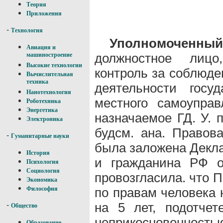
Теория
Приложения
-
Технология
Уполномоченн
Авиация и
должностное лицо
машиностроение
Высокие технологии
контроль за соблюде
Вычислительная
техника
деятельности госуд
Нанотехнология
местного самоупра
Роботехника
Энергетика
назначаемое ГД. У. п
Электроника
будсм. ана. Правова
-
Гуманитарные науки
была заложена Декла
История
и гражданина РФ о
Психология
Социология
провозгласила. что 
Экономика
по правам человека
Философия
на 5 лет, подотче
-
Общество
неприкосновенност
Образование