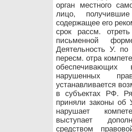
орган местного сам
лицо, получивши
содержащее его реко
срок рассм. отрет
письменной фор
Деятельность У. по 
пересм. отра компет
обеспечивающих 
нарушенных пр
устанавливается воз
в субъектах РФ. Р
приняли законы об У
нарушает компет
выступает дополн
средством правов