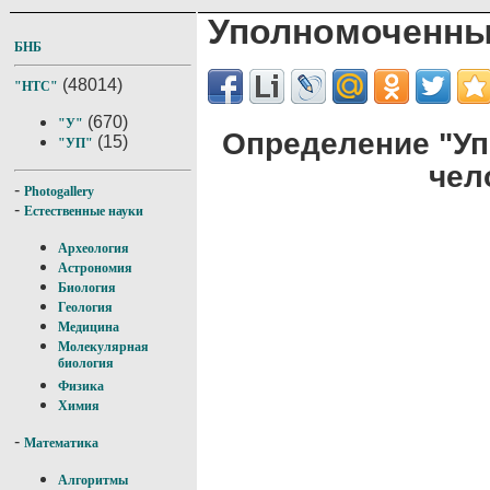
Уполномоченны
БНБ
(48014)
"НТС"
(670)
"У"
Определение "У
(15)
"УП"
чел
-
Photogallery
-
Естественные науки
Археология
Астрономия
Биология
Геология
Медицина
Молекулярная
биология
Физика
Химия
-
Математика
Алгоритмы