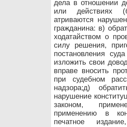
дела в отношении д
или действиях (б
атриваются нарушен
гражданина: в) обра
ходатайством о про
силу решения, приг
постановления суда
изложить свои довод
вправе вносить прот
при судебном расс
надзора;д) обра
нарушение конституц
законом, приме
применению в конк
печатное издани