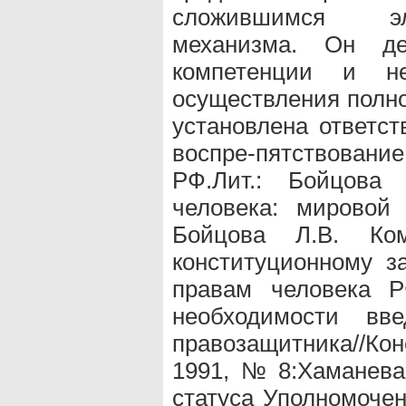
сложившимся эл
механизма. Он де
компетенции и н
осуществления полн
установлена ответст
воспре-пятствован
РФ.Лит.: Бойцова
человека: мировой 
Бойцова Л.В. Ко
конституционному з
правам человека Р
необходимости вве
правозащитника//
1991,№8:Хаманева
статуса Уполномочен