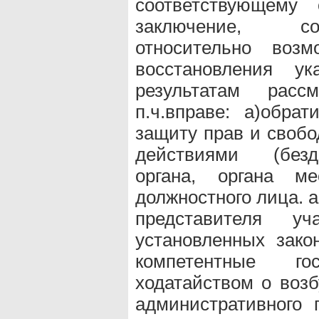
соответствующему 
заключение, со
относительно воз
восстановления у
результатам расс
п.ч.вправе: а)обра
защиту прав и своб
действиями (безде
органа, органа ме
должностного лица. а
представителя у
установленных зако
компетентные го
ходатайством о воз
административного 