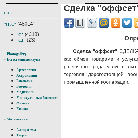
Сделка "оффсет
БНБ
(48014)
"НТС"
(4318)
"С"
Опр
(23)
"СД"
Сделка "оффсет"
СДЕЛКА 
-
Photogallery
как обмен товарами и услуга
-
Естественные науки
различного рода услуг и ль
Археология
торговля дорогостоящей вое
Астрономия
Биология
промышленной кооперации.
Геология
Медицина
Молекулярная биология
Физика
Химия
-
Математика
Алгоритмы
Теория