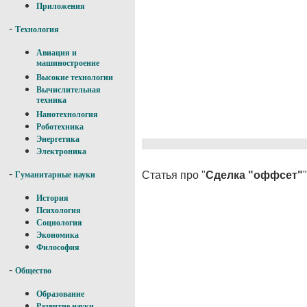
Приложения
-
Технология
Авиация и
машиностроение
Высокие технологии
Вычислительная
техника
Нанотехнология
Роботехника
Энергетика
Электроника
-
Статья про "
Сделка "оффсет"
Гуманитарные науки
История
Психология
Социология
Экономика
Философия
-
Общество
Образование
Развитие науки