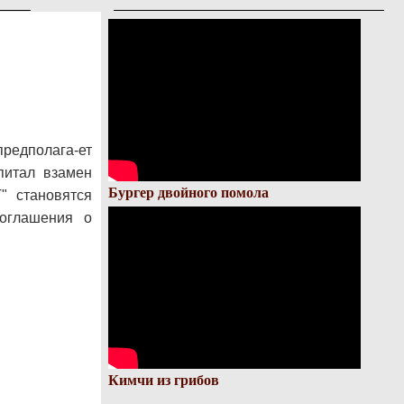
редполага-ет
питал взамен
Бургер двойного помола
" становятся
соглашения о
Кимчи из грибов