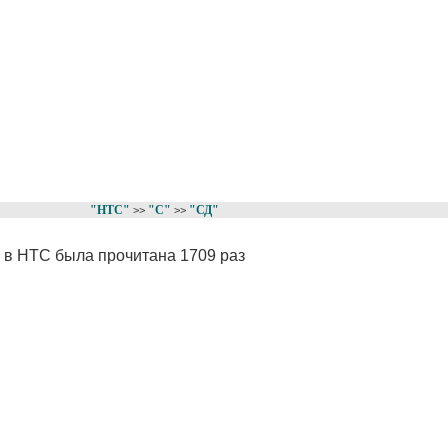
"НТС"
"С"
"СД"
>>
>>
" в НТС была прочитана 1709 раз