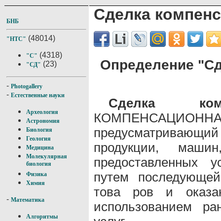
Сделка компен
БНБ
(48014)
"НТС"
(4318)
"С"
Определение "Сд
(23)
"СД"
-
Photogallery
-
Естественные науки
Сделка компе
Археология
КОМПЕНСАЦИО
Астрономия
предусматривающ
Биология
Геология
продукции, маши
Медицина
Молекулярная
предоставленных у
биология
путем последующей
Физика
Химия
това ров и оказан
-
Математика
использованием ра
Алгоритмы