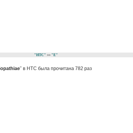
"НТС"
"E"
>>
iopathiae
" в НТС была прочитана 782 раз