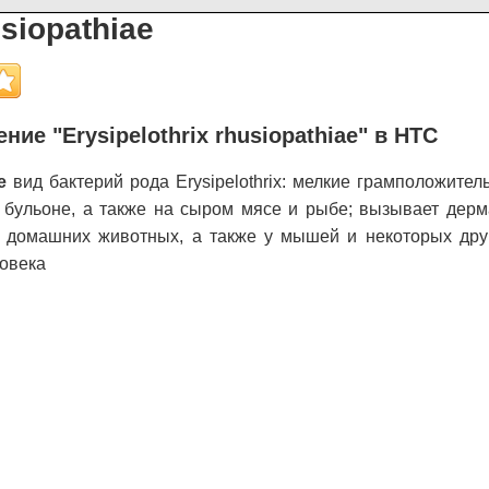
usiopathiae
ние "Erysipelothrix rhusiopathiae" в НТС
e
вид бактерий рода Erysipelothrix: мелкие грамположител
бульоне, а также на сыром мясе и рыбе; вызывает дерма
 домашних животных, а также у мышей и некоторых друг
ловека