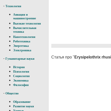
-
Технология
Авиация и
машиностроение
Высокие технологии
Вычислительная
техника
Нанотехнология
Роботехника
Энергетика
Электроника
Статья про "
Erysipelothrix rhus
-
Гуманитарные науки
История
Психология
Социология
Экономика
Философия
-
Общество
Образование
Развитие науки
Ученые