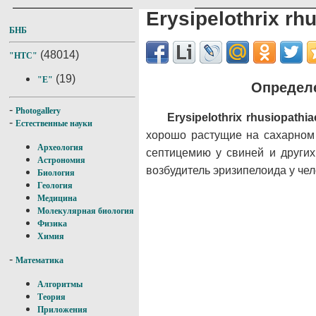
Erysipelothrix rh
БНБ
(48014)
"НТС"
(19)
"E"
Определе
-
Photogallery
Erysipelothrix rhusiopathia
-
Естественные науки
хорошо растущие на сахарном 
Археология
септицемию у свиней и других
Астрономия
возбудитель эризипелоида у че
Биология
Геология
Медицина
Молекулярная биология
Физика
Химия
-
Математика
Алгоритмы
Теория
Приложения