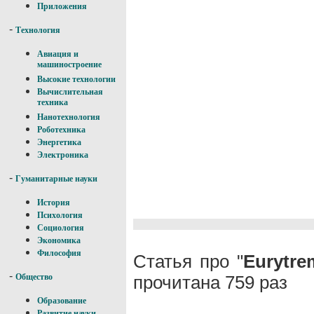
Приложения
-
Технология
Авиация и
машиностроение
Высокие технологии
Вычислительная
техника
Нанотехнология
Роботехника
Энергетика
Электроника
-
Гуманитарные науки
История
Психология
Социология
Экономика
Философия
Статья про "
Eurytre
-
прочитана 759 раз
Общество
Образование
Развитие науки