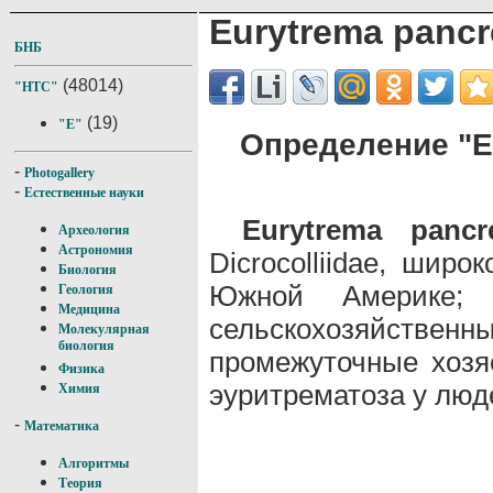
Eurytrema pancr
БНБ
(48014)
"НТС"
(19)
"E"
Определение "Eu
-
Photogallery
-
Естественные науки
Eurytrema pancr
Археология
Астрономия
Dicrocolliidae, шир
Биология
Южной Америке; 
Геология
Медицина
сельскохозяйственн
Молекулярная
биология
промежуточные хозя
Физика
эуритрематоза у люд
Химия
-
Математика
Алгоритмы
Теория