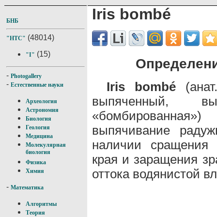
Iris bombé
БНБ
(48014)
"НТС"
(15)
"I"
Определение
-
Photogallery
Iris bombé
(анат
-
Естественные науки
выпяченный, в
Археология
Астрономия
«бомбированная»)
Биология
выпячивание радуж
Геология
Медицина
наличии сращения 
Молекулярная
биология
края и заращения зр
Физика
оттока водянистой вл
Химия
-
Математика
Алгоритмы
Теория