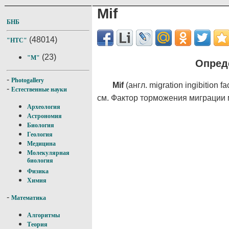
Mif
БНБ
(48014)
"НТС"
(23)
"M"
Опреде
-
Photogallery
Mif
(англ. migration ingibition fa
-
Естественные науки
см. Фактор торможения миграции
Археология
Астрономия
Биология
Геология
Медицина
Молекулярная
биология
Физика
Химия
-
Математика
Алгоритмы
Теория