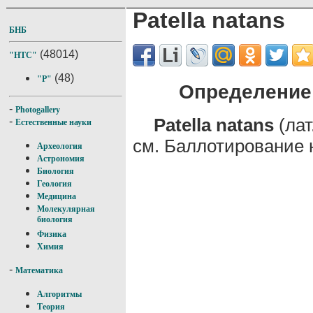
Patella natans
БНБ
(48014)
"НТС"
(48)
"P"
Определение 
-
Photogallery
Patella natans
(лат
-
Естественные науки
см. Баллотирование 
Археология
Астрономия
Биология
Геология
Медицина
Молекулярная
биология
Физика
Химия
-
Математика
Алгоритмы
Теория