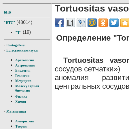
Tortuositas vaso
БНБ
(48014)
"НТС"
(19)
"T"
Определение "Tort
-
Photogallery
-
Естественные науки
Tortuositas vaso
Археология
Астрономия
сосудов сетчатки»)
Биология
аномалия развит
Геология
Медицина
центральных сосудов
Молекулярная
биология
Физика
Химия
-
Математика
Алгоритмы
Теория