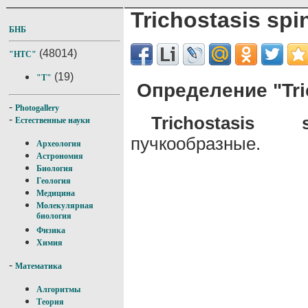
Trichostasis spi
БНБ
(48014)
"НТС"
(19)
"T"
Определение "Tri
-
Photogallery
Trichostasis s
-
Естественные науки
пучкообразные.
Археология
Астрономия
Биология
Геология
Медицина
Молекулярная
биология
Физика
Химия
-
Математика
Алгоритмы
Теория