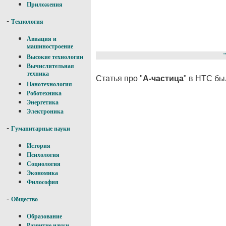
Приложения
-
Технология
Авиация и
машиностроение
Высокие технологии
Вычислительная
техника
Статья про "
Α-частица
" в НТС бы
Нанотехнология
Роботехника
Энергетика
Электроника
-
Гуманитарные науки
История
Психология
Социология
Экономика
Философия
-
Общество
Образование
Развитие науки