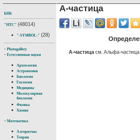
Α-частица
БНБ
(48014)
"НТС"
(28)
"-SYMBOL-"
Определен
-
Photogallery
Α-частица
см. Альфа-частица
-
Естественные науки
Археология
Астрономия
Биология
Геология
Медицина
Молекулярная
биология
Физика
Химия
-
Математика
Алгоритмы
Теория