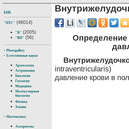
Внутрижелудоч
БНБ
(48014)
"НТС"
(2005)
"В"
Определение
(56)
"ВН"
дав
-
Photogallery
-
Естественные науки
Внутрижелудоч
Археология
intraventricularis)
Астрономия
давление крови в по
Биология
Геология
Медицина
Молекулярная
биология
Физика
Химия
-
Математика
Алгоритмы