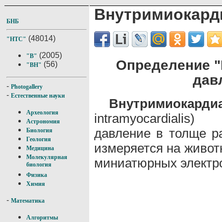
Внутримиокард
БНБ
(48014)
"НТС"
(2005)
"В"
Определение 
(56)
"ВН"
дав
-
Photogallery
-
Естественные науки
Внутримиокард
Археология
intramyocardialis)
Астрономия
давление в толще 
Биология
Геология
измеряется на живот
Медицина
Молекулярная
миниатюрных электр
биология
Физика
Химия
-
Математика
Алгоритмы