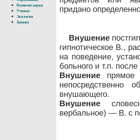
Развитие науки
придано определенно
Ученые
Экология
Знания
Внушение
постгип
гипнотическое В., р
на поведение, устан
больного и т.п. посл
Внушение
прямое (
непосредственно о
внушающего.
Внушение
словесн
вербальное) — В. с 