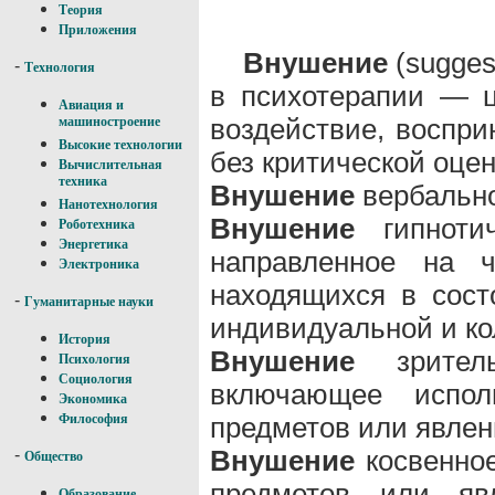
Теория
Приложения
Внушение
(suggest
-
Технология
в психотерапии — ц
Авиация и
воздействие, воспри
машиностроение
Высокие технологии
без критической оцен
Вычислительная
техника
Внушение
вербальн
Нанотехнология
Внушение
гипнотич
Роботехника
Энергетика
направленное на ч
Электроника
находящихся в сост
-
Гуманитарные науки
индивидуальной и ко
История
Внушение
зритель
Психология
Социология
включающее испол
Экономика
предметов или явлен
Философия
Внушение
косвенное
-
Общество
предметов или яв
Образование