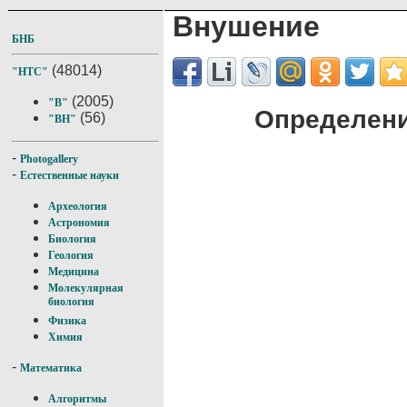
Внушение
БНБ
(48014)
"НТС"
(2005)
"В"
Определени
(56)
"ВН"
-
Photogallery
-
Естественные науки
Археология
Астрономия
Биология
Геология
Медицина
Молекулярная
биология
Физика
Химия
-
Математика
Алгоритмы