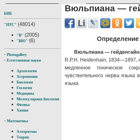
Вюльпиана — ге
БНБ
(48014)
"НТС"
(2005)
"В"
Определение 
(6)
"ВЮ"
Вюльпиана — гейденгайн
-
Photogallery
R.P.H. Heidenhain, 1834—1897, 
-
Естественные науки
медленное тоническое сок
Археология
чувствительного нерва языка 
Астрономия
Биология
языка
Геология
Медицина
Молекулярная биология
Физика
Химия
-
Математика
Алгоритмы
Теория