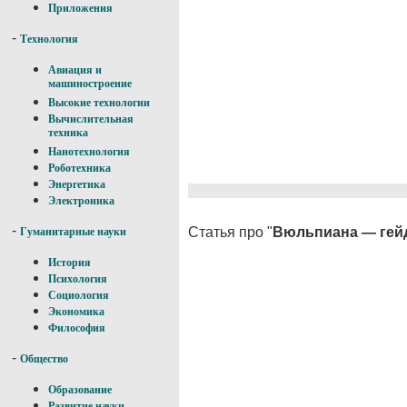
Приложения
-
Технология
Авиация и
машиностроение
Высокие технологии
Вычислительная
техника
Нанотехнология
Роботехника
Энергетика
Электроника
-
Статья про "
Вюльпиана — гей
Гуманитарные науки
История
Психология
Социология
Экономика
Философия
-
Общество
Образование
Развитие науки