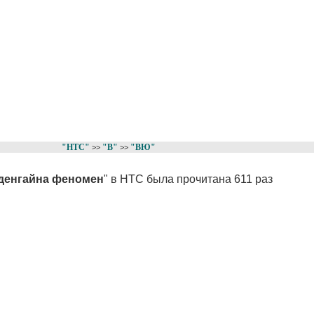
"НТС"
"В"
"ВЮ"
>>
>>
денгайна феномен
" в НТС была прочитана 611 раз