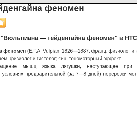
йденгайна феномен
"Вюльпиана — гейденгайна феномен" в НТС
а феномен
(E.F.A. Vulpian, 1826—1887, франц. физиолог и 
нем. физиолог и гистолог; син. тономоторный эффект
ращение мышц языка лягушки, наступающее при 
в условиях предварительной (за 7—8 дней) перерезки мо