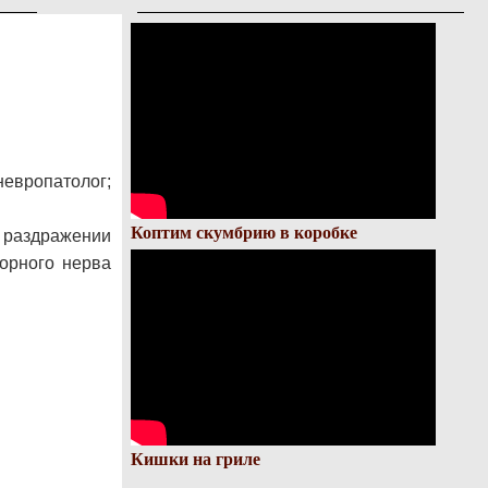
невропатолог;
Коптим скумбрию в коробке
раздражении
торного нерва
Кишки на гриле