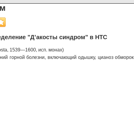
ом
деление "Д’акосты синдром" в НТС
osta, 1539—1600, исп. монах)
ий горной болезни, включающий одышку, цианоз обморок