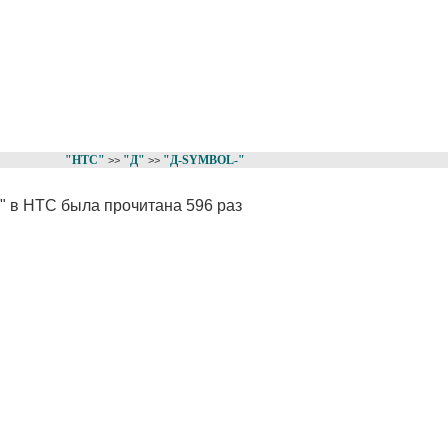
"НТС"
"Д"
"Д-SYMBOL-"
>>
>>
" в НТС была прочитана 596 раз