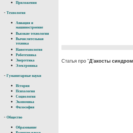
Приложения
-
Технология
Авиация и
машиностроение
Высокие технологии
Вычислительная
техника
Нанотехнология
Роботехника
Энергетика
Статья про "
Д’акосты синдром
Электроника
-
Гуманитарные науки
История
Психология
Социология
Экономика
Философия
-
Общество
Образование
Развитие науки