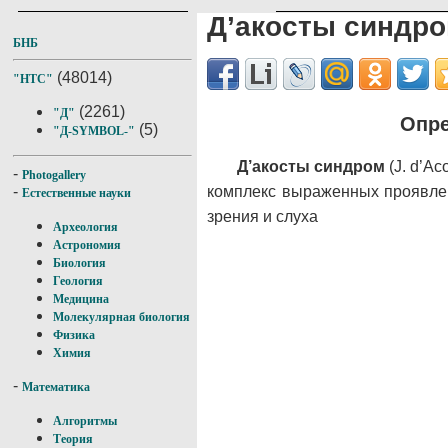
Д’акосты синдр
БНБ
(48014)
"НТС"
(2261)
"Д"
Опре
(5)
"Д-SYMBOL-"
Д’акосты синдром
(J. d’Ac
-
Photogallery
комплекс выраженных проявлен
-
Естественные науки
зрения и слуха
Археология
Астрономия
Биология
Геология
Медицина
Молекулярная биология
Физика
Химия
-
Математика
Алгоритмы
Теория