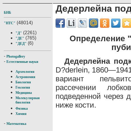
Дедерлейна по
БНБ
(48014)
"НТС"
(2261)
"Д"
Определение 
(765)
"ДЕ"
(6)
"ДЕД"
пуби
-
Photogallery
Дедерлейна под
-
Естественные науки
D?derlein, 1860—1941
Археология
вариант пельви
Астрономия
Биология
рассечении лобк
Геология
Медицина
подведенной через 
Молекулярная
биология
ниже кости.
Физика
Химия
-
Математика