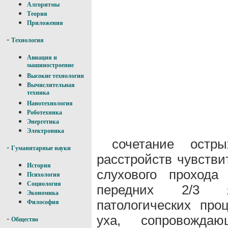
Алгоритмы
Теория
Приложения
-
Технология
Авиация и
машиностроение
Высокие технологии
Вычислительная
техника
Нанотехнология
Роботехника
Энергетика
Электроника
сочетание ост
-
Гуманитарные науки
расстройств чувстви
История
слухового прохода
Психология
Социология
передних 2/3 
Экономика
патологических про
Философия
уха, сопровожда
-
Общество