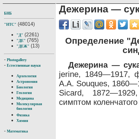
Дежерина — сук
БНБ
(48014)
"НТС"
(2261)
"Д"
Определение "Д
(765)
"ДЕ"
(13)
"ДЕЖ"
син
-
Photogallery
Дежерина — сук
-
Естественные науки
jerine, 1849—1917, 
Археология
A.A. Souques, 1860—1
Астрономия
Биология
Sicard, 1872—1929
Геология
Медицина
симптом коленчатого
Молекулярная
биология
Физика
Химия
-
Математика