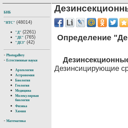
Дезинсекционн
БНБ
(48014)
"НТС"
(2261)
"Д"
Определение "Де
(765)
"ДЕ"
(42)
"ДЕЗ"
-
Photogallery
Дезинсекцио
-
Естественные науки
Дезинсицирующие ср
Археология
Астрономия
Биология
Геология
Медицина
Молекулярная
биология
Физика
Химия
-
Математика