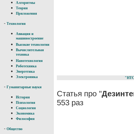
Алгоритмы
Теория
Приложения
-
Технология
Авиация и
машиностроение
Высокие технологии
Вычислительная
техника
Нанотехнология
Роботехника
Энергетика
Электроника
"НТ
-
Гуманитарные науки
Статья про "
Дезинте
История
553 раз
Психология
Социология
Экономика
Философия
-
Общество