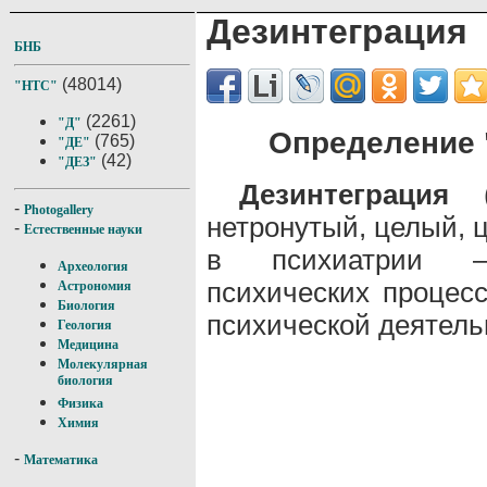
Дезинтеграция
БНБ
(48014)
"НТС"
(2261)
"Д"
Определение 
(765)
"ДЕ"
(42)
"ДЕЗ"
Дезинтеграция
(д
-
Photogallery
нетронутый, целый, 
-
Естественные науки
в психиатрии —
Археология
психических процес
Астрономия
Биология
психической деятель
Геология
Медицина
Молекулярная
биология
Физика
Химия
-
Математика