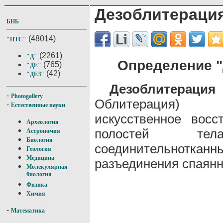
Дезоблитераци
БНБ
(48014)
"НТС"
(2261)
"Д"
Определение "
(765)
"ДЕ"
(42)
"ДЕЗ"
Дезоблитерация
(
-
Photogallery
Облитерация)
-
Естественные науки
искусственное восс
Археология
полостей те
Астрономия
Биология
соединительно
Геология
Медицина
разъединения спаянн
Молекулярная
биология
Физика
Химия
-
Математика