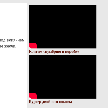
под влиянием
ве желчи.
Коптим скумбрию в коробке
Бургер двойного помола