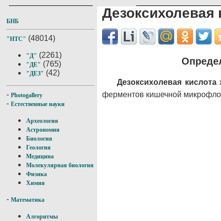
Дезоксихолевая 
БНБ
(48014)
"НТС"
(2261)
"Д"
Определ
(765)
"ДЕ"
(42)
"ДЕЗ"
Дезоксихолевая кислота
ж
ферментов кишечной микрофлоры
-
Photogallery
-
Естественные науки
Археология
Астрономия
Биология
Геология
Медицина
Молекулярная биология
Физика
Химия
-
Математика
Алгоритмы