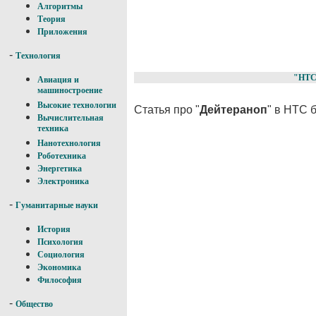
Алгоритмы
Теория
Приложения
-
Технология
"НТС
Авиация и
машиностроение
Высокие технологии
Статья про "
Дейтераноп
" в НТС 
Вычислительная
техника
Нанотехнология
Роботехника
Энергетика
Электроника
-
Гуманитарные науки
История
Психология
Социология
Экономика
Философия
-
Общество