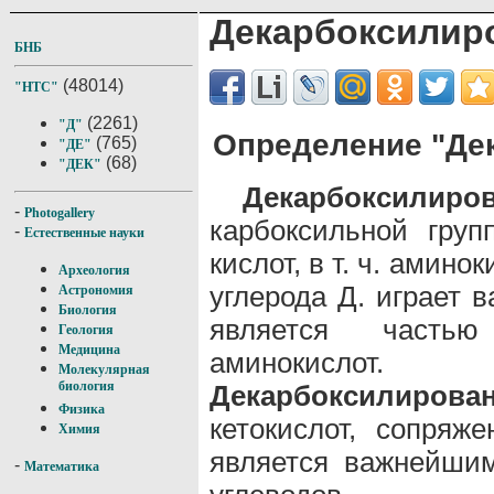
Декарбоксилир
БНБ
(48014)
"НТС"
(2261)
"Д"
Определение "Де
(765)
"ДЕ"
(68)
"ДЕК"
Декарбоксилиро
-
Photogallery
карбоксильной груп
-
Естественные науки
кислот, в т. ч. амино
Археология
углерода Д. играет 
Астрономия
Биология
является частью
Геология
Медицина
аминокислот.
Молекулярная
биология
Декарбоксилирова
Физика
кетокислот, сопряж
Химия
является важнейшим
-
Математика