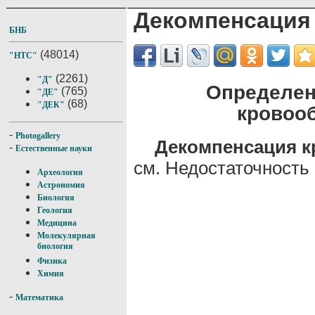
Декомпенсация
БНБ
(48014)
"НТС"
(2261)
"Д"
Определен
(765)
"ДЕ"
(68)
"ДЕК"
кровоо
-
Photogallery
Декомпенсация 
-
Естественные науки
см. Недостаточность
Археология
Астрономия
Биология
Геология
Медицина
Молекулярная
биология
Физика
Химия
-
Математика