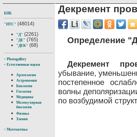
Декремент про
БНБ
(48014)
"НТС"
(2261)
"Д"
Определение "Д
(765)
"ДЕ"
(68)
"ДЕК"
-
Photogallery
Декремент про
-
Естественные науки
убывание, уменьшен
Археология
постепенное ослабл
Астрономия
Биология
волны деполяризации
Геология
Медицина
по возбудимой структ
Молекулярная
биология
Физика
Химия
-
Математика