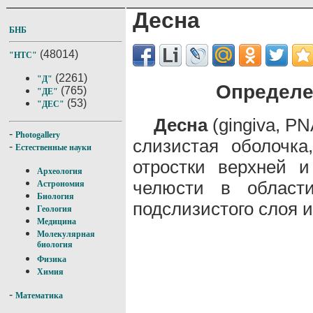
Десна
БНБ
(48014)
"НТС"
(2261)
"Д"
Определе
(765)
"ДЕ"
(53)
"ДЕС"
Десна
(gingiva, P
-
Photogallery
слизистая оболочк
-
Естественные науки
отростки верхней 
Археология
челюсти в област
Астрономия
Биология
подслизистого слоя 
Геология
Медицина
Молекулярная
биология
Физика
Химия
-
Математика