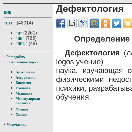
Дефектология
БНБ
(48014)
"НТС"
(2261)
"Д"
Определение 
(765)
"ДЕ"
(48)
"ДЕФ"
Дефектология
(ла
-
Photogallery
logos учение)
-
Естественные науки
наука, изучающая о
Археология
физическими недос
Астрономия
Биология
психики, разрабатыв
Геология
Медицина
обучения.
Молекулярная
биология
Физика
Химия
-
Математика