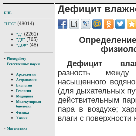
Дефицит влажн
БНБ
(48014)
"НТС"
(2261)
"Д"
Определение
(765)
"ДЕ"
(48)
"ДЕФ"
физиоло
-
Photogallery
Дефицит влаж
-
Естественные науки
разность между
Археология
насыщенного водяно
Астрономия
Биология
(для дыхательных пу
Геология
Медицина
действительным пар
Молекулярная
биология
пара в воздухе; хар
Физика
влаги с поверхности
Химия
-
Математика